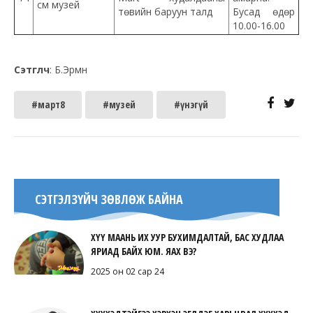
сүм музей
төвийн баруун талд
Бусад өдөр
10.00-16.00
Сэтгүүлч
: Б.Эрмүүн
#март8
#музей
#үнэгүй
СЭТГЭЛЗҮЙЧ ЗӨВЛӨЖ БАЙНА
ХҮҮ МААНЬ ИХ УУР БУХИМДАЛТАЙ, БАС ХУДЛАА
ЯРИАД БАЙХ ЮМ. ЯАХ ВЭ?
2025 он 02 сар 24