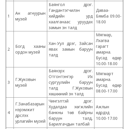
Баянгол дүүрэг.
Гандантэгчилэн
Даваа-
Ан агнуурын
1
хийдийн урд
Бямба 09.00-
музей
хаалганаас уруудах
18.00
замын зүүн талд
Мягмар,
Лхагва
Хан-Уул дүүрэг, Зайсан
Богд хааны
гарагт
2
явах замын баруун
ордон музей
амарна.
талд
Бусад өдөр
10.00-18.00
Баянзүрх дүүрэг.
Мягмарт
Отгонтэнгэр Их
Г.Жуковын
амарна.
3
сургуулийн баруун
музей
Бусад өдөр
талд Г.Жуковын
08.00-17.00
хөшөөний зүүн талд
Чингэлтэй дүүрэг.
Г.Занабазарын
Худалдаа хөгжлийн
Ажлын
нэрэмжит
4
банкны төв байрны
өдрүүдэд
дүрслэх
баруун талд,
10.00-17.00
урлагийн музей
Барилгачдын талбай