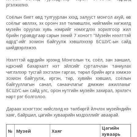
үргэлжилнэ.
Соёлын биет өвд тулгуурлан хүүхэд, залууст монгол ахуй, өв
соёлыг өвлүүлэх, эх оронч үзэл төлөвшүүлэх, нийгмийн хөгжилд
музейн оруулах хувь нэмрийг нэмэгдүүлэх зорилгоор жил
бүрийн гуравдугаар сарын эхний 7 хоногт "Музейн нээлттэй
өдрүүд"-ийг зохион байгуулж хэвшүүлэхээр БСШУС-ын сайд
шийдвэрлэжээ.
Нээлттэй өдрүүдийн хүрээнд Монголын түүх, соёл, зан заншил,
үндэсний бахархалт үнэт зүйлсийг сурталчлан таниулах
чиглэлээр тусгай үзэсгэлэн гаргах, төрөл бүрийн арга хэмжээ
зохион байгуулж, иргэн, төр, хувийн хэвшил, соёлын
байгууллагын санал, санаачлагыг дэмжин ажиллахыг
БСШУС-ын сайд улс, орон нутгийн музейн захирал, эрхлэгч
нарт үүрэг болголоо.
Дараах хүснэгтээс нийслэлд үнэ төлбөргүй үйлчлэх музейнүүдийн
хаяг, байршил, цагийн хуваарийн мэдээллийг аваарай.
Цагийн
№
Музей
Хаяг
хуваарь