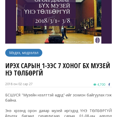
Мэдээ, мэдээлэл
ИРЭХ САРЫН 1-ЭЭС 7 ХОНОГ БҮХ МУЗЕЙ
ҮНЭ ТӨЛБӨРГҮЙ
2018 он 02 сар 27
4,700
БСШУСЯ "Музейн нээлттэй өдрүүд"-ийг зохион байгуулах гэж
байна.
Энэ хүрээнд орон даяар музей иргэдэд ҮНЭ ТӨЛБӨРГҮЙ
үйлчлэх бөгөөд гуравдугаар сарын 01-08-ны өдрүүдэд