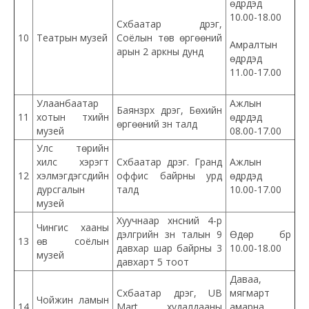
өдрүүдэд
10.00-18.00
Сүхбаатар дүүрэг,
10
Театрын музей
Соёлын төв өргөөний
Амралтын
арын 2 аркны дунд
өдрүүдэд
11.00-17.00
Улаанбаатар
Ажлын
Баянзүрх дүүрэг, Бөхийн
11
хотын түүхийн
өдрүүдэд
өргөөний зүүн талд
музей
08.00-17.00
Улс төрийн
хилс хэрэгт
Сүхбаатар дүүрэг. Гранд
Ажлын
12
хэлмэгдэгсдийн
оффис байрны урд
өдрүүдэд
дурсгалын
талд
10.00-17.00
музей
Хуучнаар хүнсний 4-р
Чингис хааны
дэлгүүрийн зүүн талын 9
Өдөр бүр
13
өв соёлын
давхар шар байрны 3
10.00-18.00
музей
давхарт 5 тоот
Даваа,
Сүхбаатар дүүрэг, UB
мягмарт
Чойжин ламын
14
Mart худалдааны
амарна.