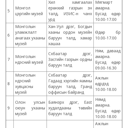
Хил хамгаалах
Мягмарт
Монгол
ерөнхий газрын зүүн
амарна.
5
цэргийн музей
талд, ИЗИС-н чанх
Бусад өдөр
урд
10.00-17.00
Монголын
Хан-Уул дүүрэг, Богдын
уламжлалт
хааны ордон музейн
Өдөр бүр
6
анагаах ухааны
баруун талд, хамар
10.00-17.00
музей
хашаа
Ням, даваад
Сүхбаатар дүүрэг,
Монголын
амарна.
7
Засгийн газрын ордны
үндэсний музей
Бусад өдөр
баруун талд
09.00-16.30
Монголын
Сүхбаатар дүүрэг,
Ажлын
үндэсний
Гадаад хэргийн яамны
8
өдрүүдэд
хувцасны
баруун талд, Гранд
10.00-18.00
музей
оффисын байранд
Нямд
Олон улсын
Баянзүрх дүүрэг, East
амарна.
9
оюун ухааны
худалдааны төвийн
Бусад өдөр
музей
баруун талд
10.00-18.00
Ажлын