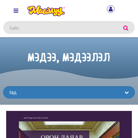
Хайх
МЭДЭЭ, МЭДЭЭЛЭЛ
Sub
menu