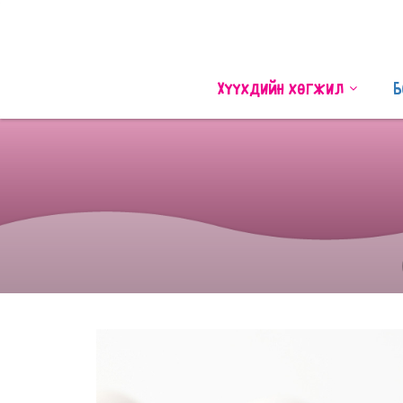
Хүүхдийн хөгжил
Б