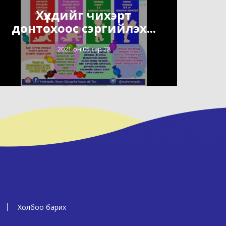
Хүүхдийг чихэрт
донтохоос сэргийлэх...
2021 он 05 сар 28
Холбоо барих