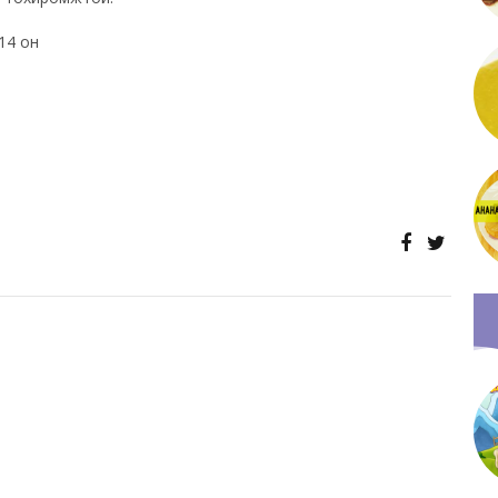
014 он