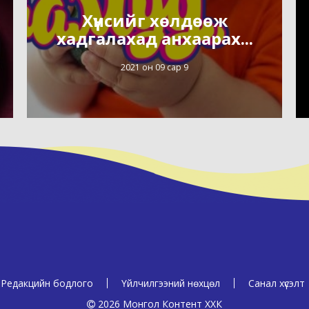
Хүнсийг хөлдөөж
хадгалахад анхаарах...
2021 он 09 сар 9
Редакцийн бодлого
Үйлчилгээний нөхцөл
Санал хүсэлт
2026 Монгол Контент ХХК