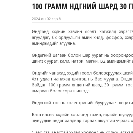
100 ГРАММ ӨНДӨГНИЙ ШАРД 30 
2024 он 02 сар 8
Өндгөнд хүүхдийн хэвийн өсөлт хөгжилд хэрэгт
агуулдаг, бүх орлуулшгүй амин хүчлүүд, фосфор, хү
аминдэмүүдийг агуулна.
Өндөгний цагаан болон шар уураг нь хоорондоо 
шингэх уураг, кали, натри, магни, В2 аминдэмийг 
Өндгийг чанахад хүүхдийн хоол боловсруулах шүүсий
Хэт удаан чанахад шингэц нь бас муудна. Өндөг
байдаг. 100 грамм өндөгний шард 30 грамм тос
амархан боловсорч шингэдэг.
Өндөгний тос нь холестринийг бууруулагч лецитин
Бага насны хүүхдийн хоолонд тахиа, нүүдлийн шувуу
шувуудын өндөг халдвар тараах аюултай учраас хү
1-ээс дээш настай хүүхдэд хоолонд нь хольж идэх