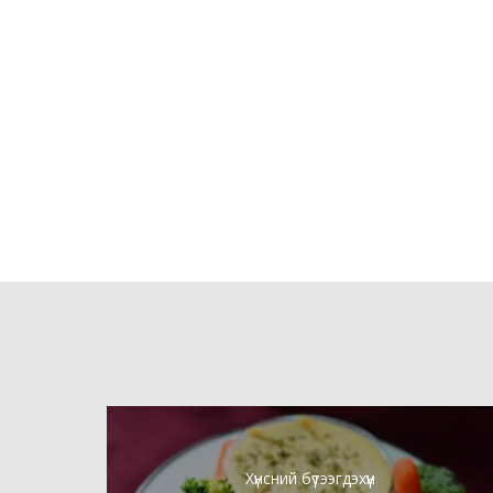
Хүнсний бүтээгдэхүүн