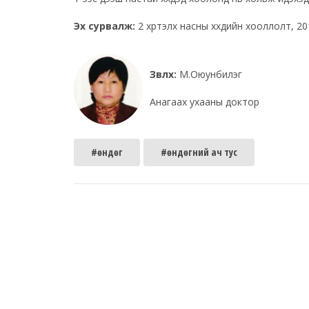
Эх сурвалж:
2 хүртэлх насны хүүхдийн хооллолт, 2
Зөвлөх:
М.Оюунбилэг
Анагаах ухааны доктор
#өндөг
#өндөгний ач тус