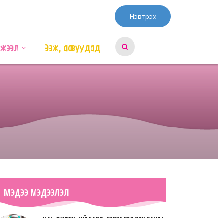
Нэвтрэх
эжээл
Ээж, аавуудад
МЭДЭЭ МЭДЭЭЛЭЛ