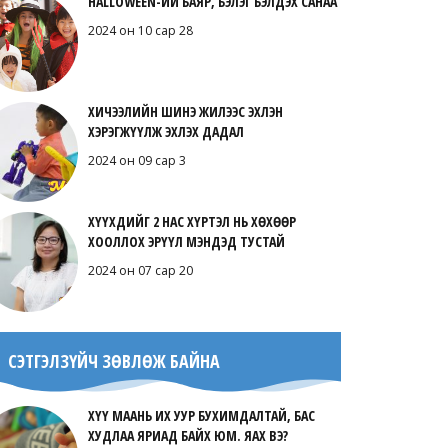
HALLOWEEN-ИЙ БАЯР, БЭЛЭГ БЭЛДЭХ САНАА
2024 он 10 сар 28
ХИЧЭЭЛИЙН ШИНЭ ЖИЛЭЭС ЭХЛЭН
ХЭРЭГЖҮҮЛЖ ЭХЛЭХ ДАДАЛ
2024 он 09 сар 3
ХҮҮХДИЙГ 2 НАС ХҮРТЭЛ НЬ ХӨХӨӨР
ХООЛЛОХ ЭРҮҮЛ МЭНДЭД ТУСТАЙ
2024 он 07 сар 20
СЭТГЭЛЗҮЙЧ ЗӨВЛӨЖ БАЙНА
ХҮҮ МААНЬ ИХ УУР БУХИМДАЛТАЙ, БАС
ХУДЛАА ЯРИАД БАЙХ ЮМ. ЯАХ ВЭ?