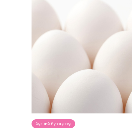
Хүнсний бүтээгдэхүүн