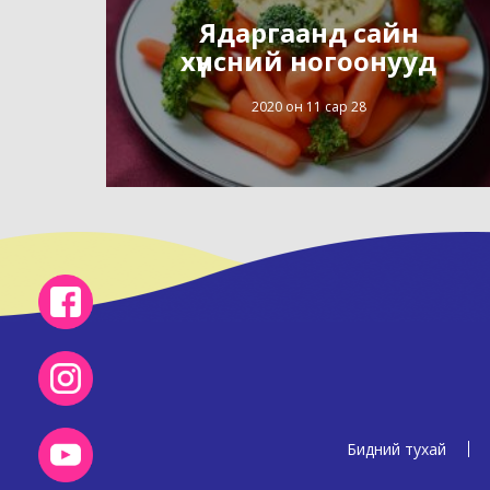
Ядаргаанд сайн
хүнсний ногоонууд
2020 он 11 сар 28
Бидний тухай