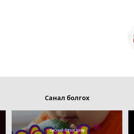
Санал болгох
Хүнсний бүтээгдэхүүн