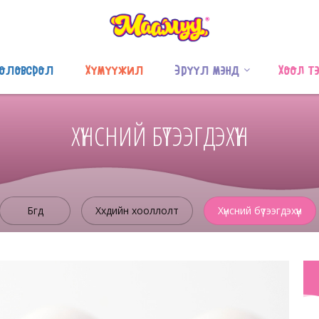
оловсрол
Хүмүүжил
Эрүүл мэнд
Хоол т
ХҮНСНИЙ БҮТЭЭГДЭХҮҮН
Бүгд
Хүүхдийн хооллолт
Хүнсний бүтээгдэхүүн