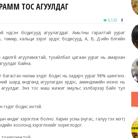
ГРАММ ТОС АГУУЛДАГ
5,125
эй үндсэн бодисууд агуулагддаг. Амьтны гаралтай уураг
хэр, төмөр, кальци зэрэг эрдэс бодисууд, А, В, Д-ийн бүлгийн
адилгүй агууламжтай, тухайлбал цагаан уураг нь амархан
агуулдаг байна.
г багасгах нөлөө үзүүлдэг бодис нь задарч уураг 98% шингэнэ.
ний шард өндгөнд агуулагдах эрдэс, аминдэмийн ихэнх нь
 агуулдаг. Энэ тос маш жижиг эмульс хэлбэрээр байх тул
 гэдэг бодис ихтэй.
дын өндөг хэрэглэж болно. Харин усны (нугас, галуу гэх мэт)
үхдийн хоолонд хэрэглэхийг хориглодог.
эд тохиромжтой.