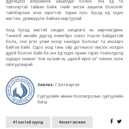
дургүйцлээ илэрхийлж аашилдаг болно. Энэ үед та
тэвчээртэй тайван байж түүнийг ингэж аашилж болохгүйг
тайлбарлаж өгөх хэрэгтэй. Харин үүнээс бусад үед хүүхдээ
магтаж, урамшуулж байхаа мартуузай.
Хүүхэд бусад хүмүүстэй хандах хандлага нь өөрчлөгдөнө.
Танихгүй хүмүүсийн дэргэд ичингүйрч эсвэл түгшсэн байдалтай
болж, ээж
рүүгээ
улам ихээр наалдах болсныг та анзаарч
байгаа байх. Одоо хүүхэд тань ойр дотныхоо хүмүүсээс холдох
дургүй болсон байх ба энэ үед хүүхдээ орхин гарах тохиолдолд
хүүхдэдээ заавал “ээж нь/аав нь удахгүй ирнэ ээ” хэмээн хэлж
ойлгуулаарай.
Зөвлөх:
Г.Батжаргал
Сургуулийн өмнөх боловсролын сургуулийн
багш
#1 настай хүүхэд
#өсөлт хөгжил