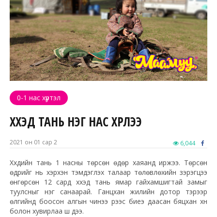
0-1 нас хүртэл
ХҮҮХЭД ТАНЬ НЭГ НАС ХҮРЛЭЭ
2021 он 01 сар 2
6,044
Хүүхдийн тань 1 насны төрсөн өдөр хаяанд иржээ. Төрсөн
өдрийг нь хэрхэн тэмдэглэх талаар төлөвлөхийн зэрэгцээ
өнгөрсөн 12 сард хүүхэд тань ямар гайхамшигтай замыг
туулсныг нэг санаарай. Ганцхан жилийн дотор тэрээр
өлгийнд боосон алгын чинээ үрээс биеэ даасан бяцхан хүн
болон хувирлаа шүү дээ.