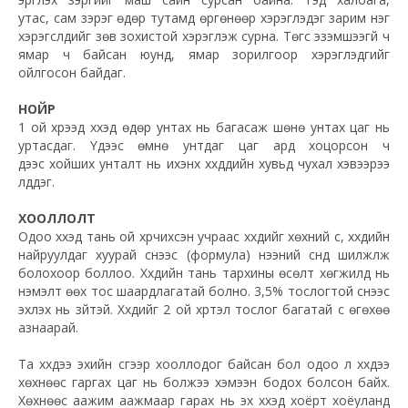
утас,
сам
зэрэг өдөр тутамд өргөнөөр хэрэглэдэг зарим нэг
хэрэгслүүдийг зөв зохистой хэрэглэж сурна. Төгс эзэмшээгүй ч
ямар ч байсан юунд, ямар зорилгоор хэрэглэдгийг
ойлгосон байдаг.
НОЙР
1 ой хүрээд хүүхэд өдөр унтах нь багасаж шөнө унтах цаг нь
уртасдаг. Үдээс өмнө унтдаг цаг ард хоцорсон ч
үдээс хойших
унталт
нь ихэнх хүүхдүүдийн хувьд чухал хэвээрээ
үлддэг.
ХООЛЛОЛТ
Одоо хүүхэд тань ой хүрчихсэн учраас хүүхдийг хөхний сүү, хүүхдийн
найруулдаг хуурай сүүнээс (
формула
) үнээний сүүнд шилжүүлж
болохоор боллоо. Хүүхдийн тань тархины өсөлт хөгжилд нь
нэмэлт өөх тос шаардлагатай болно. 3,5% тослогтой сүүнээс
эхлэх нь зүйтэй. Хүүхдийг 2 ой хүртэл тослог багатай сүү өгөхөө
азнаарай.
Та хүүхдээ эхийн сүүгээр хооллодог байсан бол одоо л хүүхдээ
хөхнөөс гаргах цаг нь болжээ хэмээн бодох болсон байх.
Хөхнөөс аажим аажмаар гарах нь эх хүүхэд хоёрт хоёуланд