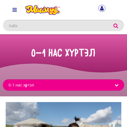
Хайх
0-1 НАС ХҮРТЭЛ
Sub
menu