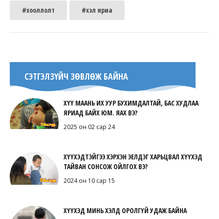
#хооллолт
#хэл яриа
СЭТГЭЛЗҮЙЧ ЗӨВЛӨЖ БАЙНА
ХҮҮ МААНЬ ИХ УУР БУХИМДАЛТАЙ, БАС ХУДЛАА
ЯРИАД БАЙХ ЮМ. ЯАХ ВЭ?
2025 он 02 сар 24
ХҮҮХЭДТЭЙГЭЭ ХЭРХЭН ЭЕЛДЭГ ХАРЬЦВАЛ ХҮҮХЭД
ТАЙВАН СОНСОЖ ОЙЛГОХ ВЭ?
2024 он 10 сар 15
ХҮҮХЭД МИНЬ ХЭЛД ОРОЛГҮЙ УДАЖ БАЙНА