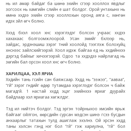
нь илүү амар байдаг ба шөнө эхийн сүүгээр хооллох явдлыг
зогсоох нь хамгийн сүүлийн үе шат болдог. Орой унтахынх нь
өмнө хүүхдээ эхийн сүүгээр хооллохын оронд аяга сүү, хөнгөн
идэх зүйл өгч болно.
Хүүхэд бүхэл хоол хүнс хэрэглэдэг болсон учраас хүүхдээ
хахахаас болгоомжлоорой. Усан үзмийг бүхлээр нь,
зайдас,
эрдэнэшиш
зэрэг түүний хоолойд тээглэж болохуйц
хүнснээс зайлсхийгээрэй. Хоол идэж байгаа үед нь хүүхдийнхээ
дэргэд байхыг хичээгээрэй. Одоо та хүүхдэдээ найрлагад нь
зөгийн бал орсон хоол хүнс өгч болно.
ХАРИЛЦАА, ХЭЛ ЯРИА
Хүүхдийн тань үгсийн сан баяжсаар. Хүүхдүүд нь “ээжээ”, “ааваа”,
“үгүй” зэрэг үгнүүдийг өдөр тутамдаа хэрэглэдэг болсон ч байж
магадгүй. 1 настай хүүхдүүд эцэг эхийнхээ яриаг дуурайх
байдлаар хэл яриагаа хөгжүүлдэг.
Тэд илүү нийтэч болдог. Тэд эргэн тойрныхоо хүмүүсийн ярьж
байгааг ойлгон, өөрсдийн сурсан мэдсэн шинэ үгсээ бусдын
анхаарлыг татахын тулд ашиглаж эхэлнэ. Ой хүрсэн хүүхдүүд
таны хэлсэн үгэнд нэг бол “үгүй” гэж хариулна, "үгүй" бол