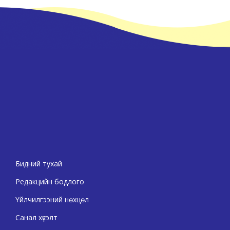
Бидний тухай
Редакцийн бодлого
Үйлчилгээний нөхцөл
Санал хүсэлт