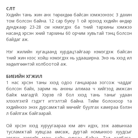
ӨСӨЛТ
Хүүхдийн тань жин анх төрөхдөө байсан хэмжээнээс 3 дахин
том болсон байна. 12 сар буюу 1 ой хүрэхэд хүүхдийн өндөр
дунджаар 23-28 см нэмэгдэх ба түүний тархины хэмжээ
насанд хүрсэн хүний тархины 60 орчим хувьтай тэнцүү болсон
байдаг аж.
Нэг жилийн хугацаанд хурдацтайгаар нэмэгдэж байсан
түүний жин үүнээс хойш нэмэгдэх нь удааширна. Энэ нь хүүхэд илүү
хөдөлгөөнтэй холбоотой аж.
БИЕИЙН ХӨГЖИЛ
1 нас хүрсэн таны хүүхэд одоо ганцаараа зогсож чаддаг
болсон байх, зарим нь анхны алхмаа ч хийгээд амжсан
байж магадгүй. Хэрэв үгүй бол хүүхэд тань таныг удаан
хүлээлгэхгүй гэдэгт итгэлтэй байна. Тийм болохоор та
хүүхдийнхээ энэхүү дурсамжтай мөчийг буулгах камераа бэлэн
л байлгаж байгаарай.
Ой хүрсэн хүүхэд хуруугаараа юм авч идэх, ээж аавынхаа
тусламжтай хувцсаа өмсөж, дуртай номынхоо хуудсыг
эргүүлэх зэргийг маш сайн сурсан байна. Тэд халбага,