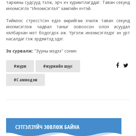
тархины
судсууд
тэлж, эрч хүч хуримтлагддаг. Таван секунд
инээмсэглэ "Инээмсэглэл" хамгийн хүчтэй.
Тиймээс стресстсэн үедээ өөрийгөө хүчилж таван секунд
инээмсэглэж чадвал таныг зовоосон олон асуудал
хялбархан мэт бодогдох аж. Үргэлж инээмсэглэдэг хүн урт
насалдаг гэж эрдэмтэд үздэг.
Эх сурвалж:
"Зууны мэдээ" сонин
#жүрж
#жүржийн шүүс
#С аминдэм
СЭТГЭЛЗҮЙЧ ЗӨВЛӨЖ БАЙНА