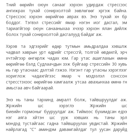
Түүний өөрийн оюун санааг хэрхэн удирдаж стрессээс
ангижрах тухай сонирхолтой зөвлөгөөг хүргэж байна.
Стрессээс хэрхэн өөрийгөө аврах вэ. Энэ тухай хүн бүр
боддог. Тэгвэл стрессийг ямар нэгэн
иог
дасгал, эм
тариагүйгээр оюун санааныхаа хүчээр хэрхэн ялан дийлж
болох тухай сонирхолтой дасгалууд байдаг аж.
Хэрэв та эдгээрийг өдөр тутмын амьдралдаа хэвшүүлж
чадвал хаврын урт өдрийг стрессгүй, толгой өвдөхгүй, эрч
хүчтэйгээр өнгөрүүлж чадах юм. Гар утас ашиглахын өмнө
өөрийгөө бэлд Судлаачдын үзэж буйгаар стрессийн 30 хувь
нь гар утаснаас үүдэлтэй гэжээ. Нэгэнт гар утасны хэрэглээг
хориглож чадахгүйгээс ямар ч мэдээлэл сонссон
стресстэхээс өөрийгөө хамгаалж утсаа авахынхаа өмнө гүн
амьсгаа авч байгаарай.
Энэ нь таны тархинд амралт болж, тайвшруулдаг аж.
Жүржийн шүүс хэрэглэ Жүржийн шүүс
биеийн гормоныг бууруулдаг аж. Тиймээс бухимдсан үедээ
нэг аяга хүйтэн шүүс ууж хэвших нь таны эрүүл
мэндэд
тустайгаас
гадна тайвшруулах увдистай. Жүржийн
найрлагад "C" аминдэм давамгайлдаг тул уусан даруйд