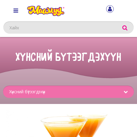
Хайх
ХҮНСНИЙ БҮТЭЭГДЭХҮҮН
Sub
menu