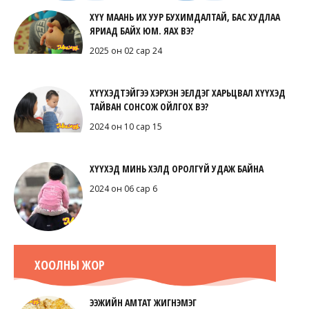
ХҮҮ МААНЬ ИХ УУР БУХИМДАЛТАЙ, БАС ХУДЛАА
ЯРИАД БАЙХ ЮМ. ЯАХ ВЭ?
2025 он 02 сар 24
ХҮҮХЭДТЭЙГЭЭ ХЭРХЭН ЭЕЛДЭГ ХАРЬЦВАЛ ХҮҮХЭД
ТАЙВАН СОНСОЖ ОЙЛГОХ ВЭ?
2024 он 10 сар 15
ХҮҮХЭД МИНЬ ХЭЛД ОРОЛГҮЙ УДАЖ БАЙНА
2024 он 06 сар 6
ХООЛНЫ ЖОР
ЭЭЖИЙН АМТАТ ЖИГНЭМЭГ