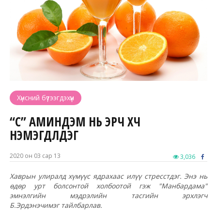
Хүнсний бүтээгдэхүүн
“C” АМИНДЭМ НЬ ЭРЧ ХҮЧ
НЭМЭГДҮҮЛДЭГ
2020 он 03 сар 13
3,036
Хаврын улиралд хүмүүс ядрахаас илүү стресстдэг. Энэ нь
өдөр урт болсонтой холбоотой гэж "Манбардама"
эмнэлгийн мэдрэлийн тасгийн эрхлэгч
Б.
Эрдэнэчимэг
тайлбарлав.