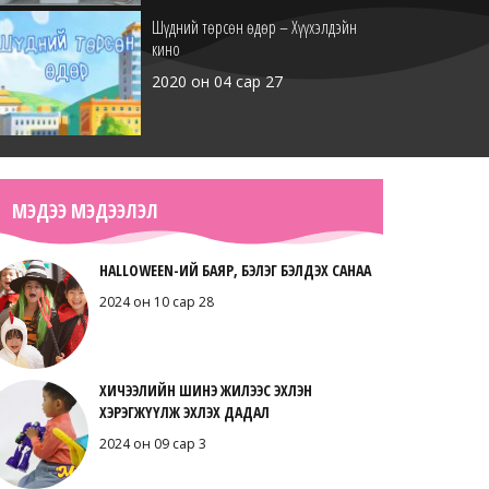
Шүдний төрсөн өдөр – Хүүхэлдэйн
кино
2020 он 04 сар 27
Таньдаг загас – Хүүхэлдэйн кино
МЭДЭЭ МЭДЭЭЛЭЛ
2020 он 04 сар 25
HALLOWEEN-ИЙ БАЯР, БЭЛЭГ БЭЛДЭХ САНАА
2024 он 10 сар 28
Маамуу нэвтрүүлэг – СҮҮН БОРОО
ХИЧЭЭЛИЙН ШИНЭ ЖИЛЭЭС ЭХЛЭН
2020 он 03 сар 22
ХЭРЭГЖҮҮЛЖ ЭХЛЭХ ДАДАЛ
2024 он 09 сар 3