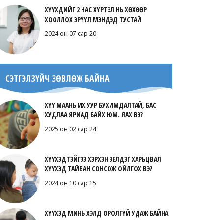
ХҮҮХДИЙГ 2 НАС ХҮРТЭЛ НЬ ХӨХӨӨР
Маамуу нэвтрүүлэг – ТОМДСОН
ХООЛЛОХ ЭРҮҮЛ МЭНДЭД ТУСТАЙ
ГУТАЛ
2024 он 07 сар 20
2020 он 03 сар 21
СЭТГЭЛЗҮЙЧ ЗӨВЛӨЖ БАЙНА
Маамуу нэвтрүүлэг – ШУМУУЛГҮЙ ЗУН
ХҮҮ МААНЬ ИХ УУР БУХИМДАЛТАЙ, БАС
2020 он 03 сар 20
ХУДЛАА ЯРИАД БАЙХ ЮМ. ЯАХ ВЭ?
2025 он 02 сар 24
ХҮҮХЭДТЭЙГЭЭ ХЭРХЭН ЭЕЛДЭГ ХАРЬЦВАЛ
Маамуу нэвтрүүлэг – ХООСОН
ХҮҮХЭД ТАЙВАН СОНСОЖ ОЙЛГОХ ВЭ?
ХОДООД
2024 он 10 сар 15
2020 он 03 сар 19
ХҮҮХЭД МИНЬ ХЭЛД ОРОЛГҮЙ УДАЖ БАЙНА