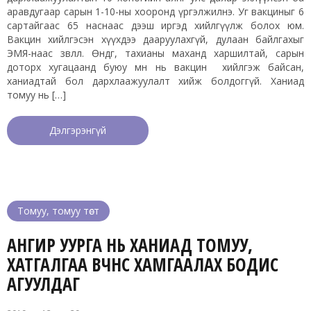
аравдугаар сарын 1-10-ны хооронд үргэлжилнэ. Уг вакциныг 6
сартайгаас 65 наснаас дээш иргэд хийлгүүлж болох юм.
Вакцин хийлгэсэн хүүхдээ дааруулахгүй, дулаан байлгахыг
ЭМЯ-наас зөвлөлөө. Өндөг, тахианы маханд харшилтай, сарын
доторх хугацаанд буюу өмнө нь вакцин хийлгэж байсан,
ханиадтай бол дархлаажуулалт хийж болдоггүй. Ханиад
томуу нь […]
Дэлгэрэнгүй
Томуу, томуу төст
АНГИР УУРГА НЬ ХАНИАД ТОМУУ,
ХАТГАЛГАА ӨВЧНӨӨС ХАМГААЛАХ БОДИС
АГУУЛДАГ