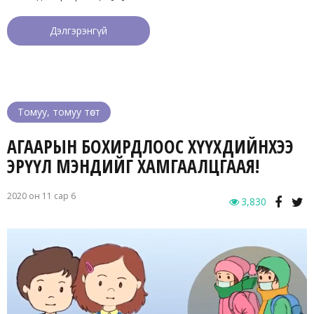
Дэлгэрэнгүй
Томуу, томуу төст
АГААРЫН БОХИРДЛООС ХҮҮХДИЙНХЭЭ
ЭРҮҮЛ МЭНДИЙГ ХАМГААЛЦГААЯ!
2020 он 11 сар 6
3,830