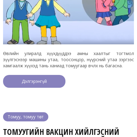
Өвлийн улиралд хүүхдүүддээ амны хаалтыг тогтмол
зүүлгэснээр машины утаа, тоосонцор, нүүрсний утаа зэргээс
хамгаалж хүүхэд тань ханиад томуугаар өвчлөх нь багасна.
Дэлгэрэнгүй
Томуу, томуу төст
ТОМУУГИЙН ВАКЦИН ХИЙЛГЭСНИЙ