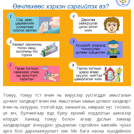
Томуу, томуу төст өвчин нь вирусээр үүсгэгддэг амьсгалын
цочмог халдварт өвчин юм. Амьсгалын замын цочмог халдварт
өвчин нь халуурах, толгой өвдөх, ханиалгах, хамраас нус гоожих,
үе мөч, булчингаар өвдөх буюу ерөнхий хордлогын шинжээр
илэрдэг. Ханиад томуу болон агаар дуслын замаар
халдварладаг өвчнүүдээс урьдчилан сэргийлэх хамгийн чухал
арга бол дархлаажуулалт юм. Мөн бага насны хүүхдийнхээ