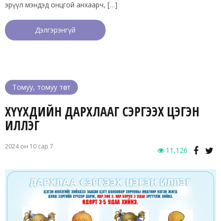
эрүүл мэндэд онцгой анхаарч, […]
Дэлгэрэнгүй
Томуу, томуу төст
ХҮҮХДИЙН ДАРХЛААГ СЭРГЭЭХ ЦЭГЭН
ИЛЛЭГ
2024 он 10 сар 7
11,126