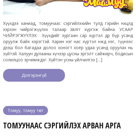
Хүүхдээ ханиад, томуунаас сэргийлэхийн тулд гэрийн нөхцөлд
хэрхэн чийрэгжүүлэх талаар зөвлөгөөг хүргэж байна. УСААР
ЧИЙРЭГЖҮҮЛЭХ: Хүүхдийг зургаан сар хүртэл өдөр бүр усанд
оруулж байх хэрэгтэй. Харин нэг нас хүртэл өнжөөд нэг, түүнээс
дээш бол багадаа долоо хоногт хоёр удаа усанд оруулах нь
зүйтэй. Халуун дулааны хүчээр цусны эргэлт сайжирч, бодисын
солилцоо эрчимждэг. Хүйтэн усны үйлчилгээ […]
Дэлгэрэнгүй
Томуу, томуу төст
ТОМУУНААС СЭРГИЙЛЭХ АРВАН АРГА