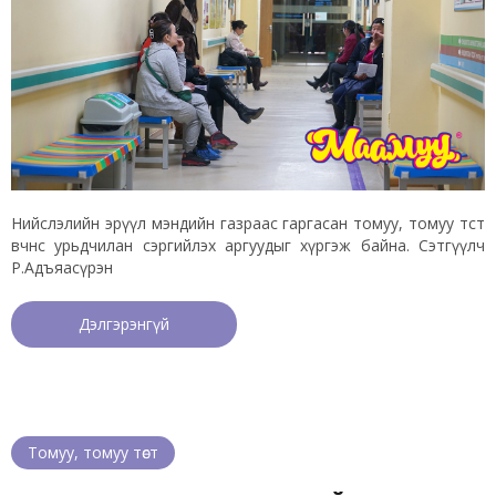
Нийслэлийн эрүүл мэндийн газраас гаргасан томуу, томуу төст
өвчнөөс урьдчилан сэргийлэх аргуудыг хүргэж байна. Сэтгүүлч
Р.Адъяасүрэн
Дэлгэрэнгүй
Томуу, томуу төст