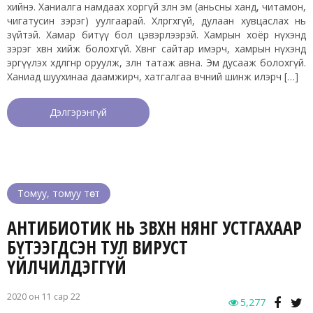
хийнэ. Ханиалга намдаах хоргүй зөөлөн эм (аньсны ханд, читамон,
чигатусин зэрэг) уулгаарай. Хөлөргөхгүй, дулаан хувцаслах нь
зүйтэй. Хамар битүү бол цэвэрлээрэй. Хамрын хоёр нүхэнд
зэрэг хөвөн хийж болохгүй. Хөвөнгөө сайтар имэрч, хамрын нүхэнд
эргүүлэх хөдөлгөөнөөр оруулж, зөөлөн татаж авна. Эм дусааж болохгүй.
Ханиад шуухинаа даамжирч, хатгалгаа өвчний шинж илэрч […]
Дэлгэрэнгүй
Томуу, томуу төст
АНТИБИОТИК НЬ ЗӨВХӨН НЯНГ УСТГАХААР
БҮТЭЭГДСЭН ТУЛ ВИРУСТ
ҮЙЛЧИЛДЭГГҮЙ
2020 он 11 сар 22
5,277