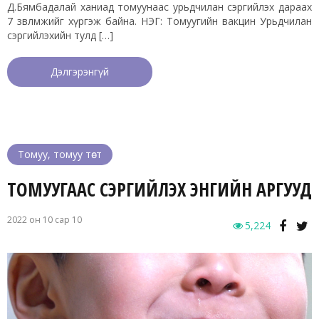
Д.Бямбадалай ханиад томуунаас урьдчилан сэргийлэх дараах
7 зөвлөмжийг хүргэж байна. НЭГ: Томуугийн вакцин Урьдчилан
сэргийлэхийн тулд […]
Дэлгэрэнгүй
Томуу, томуу төст
ТОМУУГААС СЭРГИЙЛЭХ ЭНГИЙН АРГУУД
2022 он 10 сар 10
5,224