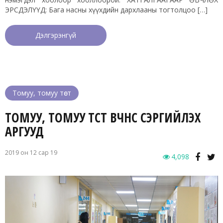
ЭРСДЭЛҮҮД: Бага насны хүүхдийн дархлааны тогтолцоо […]
Дэлгэрэнгүй
Томуу, томуу төст
ТОМУУ, ТОМУУ ТӨСТ ӨВЧНӨӨС СЭРГИЙЛЭХ
АРГУУД
2019 он 12 сар 19
4,098