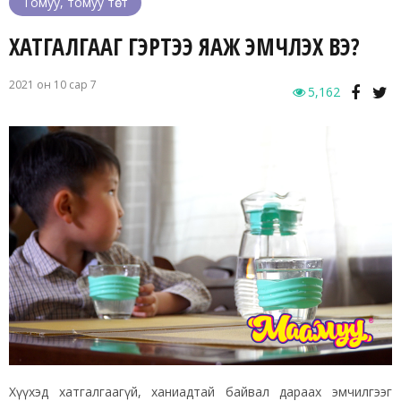
Томуу, томуу төст
ХАТГАЛГААГ ГЭРТЭЭ ЯАЖ ЭМЧЛЭХ ВЭ?
2021 он 10 сар 7
5,162
Хүүхэд хатгалгаагүй, ханиадтай байвал дараах эмчилгээг