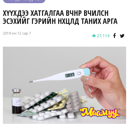
ХҮҮХДЭЭ ХАТГАЛГАА ӨВЧНӨӨР ӨВЧИЛСӨН
ЭСЭХИЙГ ГЭРИЙН НӨХЦӨЛД ТАНИХ АРГА
2019 он 12 сар 7
27,114