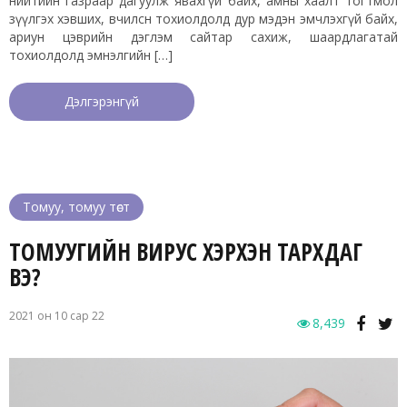
нийтийн газраар дагуулж явахгүй байх, амны хаалт тогтмол
зүүлгэх хэвших, өвчилсөн тохиолдолд дур мэдэн эмчлэхгүй байх,
ариун цэврийн дэглэм сайтар сахиж, шаардлагатай
тохиолдолд эмнэлгийн […]
Дэлгэрэнгүй
Томуу, томуу төст
ТОМУУГИЙН ВИРУС ХЭРХЭН ТАРХДАГ
ВЭ?
2021 он 10 сар 22
8,439