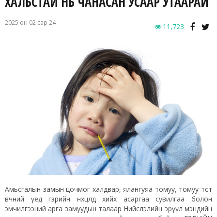
ХАЛЬСТАЙ НЬ ЧАНАСАН УСААР УТААРАЙ
2025 он 02 сар 24
11,723
Амьсгалын замын цочмог халдвар, ялангуяа томуу, томуу төст
өвчний үед гэрийн нөхцөлд хийх асаргаа сувилгаа болон
эмчилгээний арга замуудын талаар Нийслэлийн эрүүл мэндийн