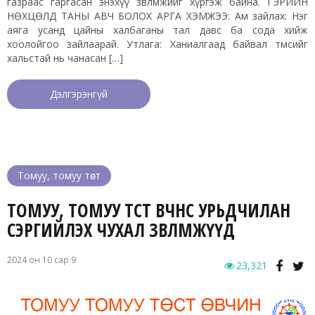
газраас гаргасан энэхүү зөвлөмжийг хүргэж байна. ГЭРИЙН
НӨХЦӨЛД ТАНЫ АВЧ БОЛОХ АРГА ХЭМЖЭЭ: Ам зайлах: Нэг
аяга усанд цайны халбаганы тал давс ба сода хийж
хоолойгоо зайлаарай. Утлага: Ханиалгаад байвал төмсийг
хальстай нь чанасан […]
Дэлгэрэнгүй
Томуу, томуу төст
ТОМУУ, ТОМУУ ТӨСТ ӨВЧНӨӨС УРЬДЧИЛАН
СЭРГИЙЛЭХ ЧУХАЛ ЗӨВЛӨМЖҮҮД
2024 он 10 сар 9
23,321