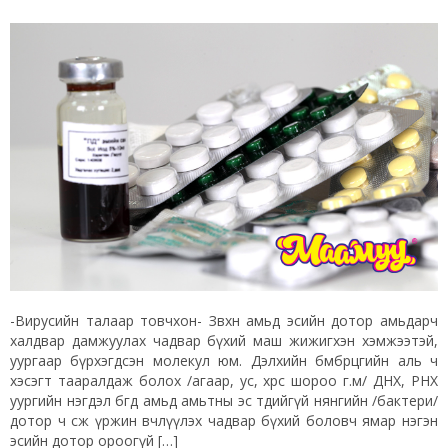
-Вирусийн талаар товчхон- Зөвхөн амьд эсийн дотор амьдарч
халдвар дамжуулах чадвар бүхий маш жижигхэн хэмжээтэй,
уургаар бүрхэгдсэн молекул юм. Дэлхийн бөмбөрцгийн аль ч
хэсэгт тааралдаж болох /агаар, ус, хөрс шороо г.м/ ДНХ, РНХ
уургийн нэгдэл бөгөөд амьд амьтны эс төдийгүй нянгийн /бактери/
дотор ч өсөж үржин өвчлүүлэх чадвар бүхий боловч ямар нэгэн
эсийн дотор ороогүй […]