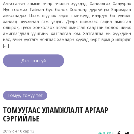
Амьсгалын замын өвчнөөр өвчилсөн хүүхдэд: Ханиалгах Халуурах
Нус гоожих Тайван бус болох Хоолонд дургүйцэх Заримдаа
амьсгаадах Цээж шуугих зэрэг шинжүүд илэрдэг ба үүнийг
ханиад шуухинаа гэж үздэг. Дээрх шинжээс гадна амьсгал
олшрох, цээж хонхолзох эсвэл амьсгал саадтай болох шинж
ажиглагдвал уушгины хатгалгаа юм. Хатгалгаа нь хүүхдийн
нас, өвчин үүсгэгч нянгаас хамаарч хүүхэд бүрт өвөрмөцөөр илэрдэг
[…]
Дэлгэрэнгүй
Томуу, томуу төст
ТОМУУГААС УЛАМЖЛАЛТ АРГААР
СЭРГИЙЛЬЕ
2019 он 10 сар 13
3,304