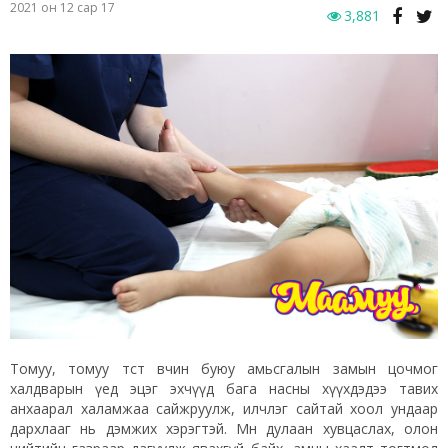
2021 он 12 сар 17
3,881
Томуу, томуу төст өвчин буюу амьсгалын замын цочмог
халдварын үед эцэг эхчүүд бага насны хүүхдэдээ тавих
анхаарал халамжаа сайжруулж, илчлэг сайтай хоол ундаар
дархлааг нь дэмжих хэрэгтэй. Мөн дулаан хувцаслах, олон