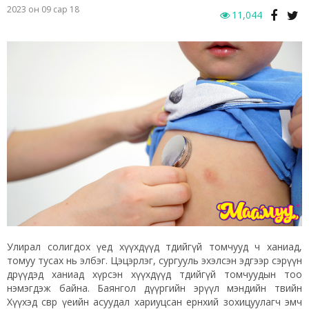
2023 он 09 сар 18
11,044
Улирал солигдох үед хүүхдүүд төдийгүй томчууд ч ханиад,
томуу тусах нь элбэг. Цэцэрлэг, сургууль эхэлсэн эдгээр сэрүүн
өдрүүдэд ханиад хүрсэн хүүхдүүд төдийгүй томчуудын тоо
нэмэгдэж байна. Баянгол дүүргийн эрүүл мэндийн төвийн
Хүүхэд өсвөр үеийн асуудал хариуцсан ерөнхий зохицуулагч эмч