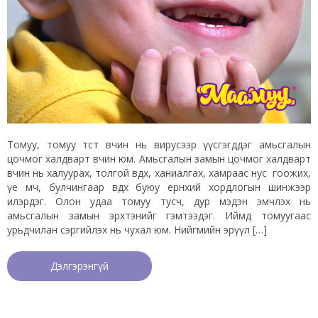
Томуу, томуу төст өвчин нь вирусээр үүсгэгддэг амьсгалын
цочмог халдварт өвчин юм. Амьсгалын замын цочмог халдварт
өвчин нь халуурах, толгой өвдөх, ханиалгах, хамраас нус гоожих,
үе мөч, булчингаар өвдөх буюу ерөнхий хордлогын шинжээр
илэрдэг. Олон удаа томуу тусч, дур мэдэн эмчлэх нь
амьсгалын замын эрхтэнийг гэмтээдэг. Иймд томуугаас
урьдчилан сэргийлэх нь чухал юм. Нийгмийн эрүүл […]
Дэлгэрэнгүй