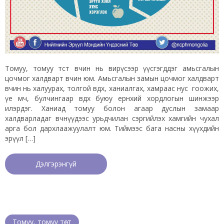
Томуу, томуу төст өвчин нь вирүсээр үүсгэгддэг амьсгалын
цочмог халдварт өвчин юм. Амьсгалын замын цочмог халдварт
өвчин нь халуурах, толгой өвдөх, ханиалгах, хамраас нус гоожих,
үе мөч, булчингаар өвдөх буюу ерөнхий хордлогын шинжээр
илэрдэг. Ханиад томуу болон агаар дуслын замаар
халдварладаг өвчнүүдээс урьдчилан сэргийлэх хамгийн чухал
арга бол дархлаажуулалт юм. Тиймээс бага насны хүүхдийн
эрүүл […]
Дэлгэрэнгүй
Томуу, томуу төст