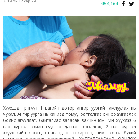
2019 он 12 сар 29
4,164
Хүүхдэд төрөнгүүт 1 цагийн дотор ангир уургийг амлуулах нь
чухал. Ангир уурга нь ханиад томуу, хатгалгаа өвчнөөс хамгаалах
бодис агуулдаг, байгалиас заяасан вакцин юм. Мөн хүүхдээ 6
сар хүртэл эхийн сүүгээр дагнан хооллож, 2 нас хүртэл
хөхүүлэхийн зэрэгцээ насанд нь тохирсон, шим тэжээл бүхий
нэмэгдэл хоолоор хооллоорой. ХАТГАЛГААГААР ӨВЧЛӨХ