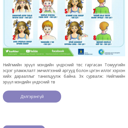
Нийгмийн эрүүл мэндийн үндэсний төвөөс гаргасан Томуугийн
эсрэг уламжлалт эмчилгээний аргууд болон цэгэн иллэг хэрхэн
хийх дарааллыг танилцуулж байна. Эх сурвалж: Нийгмийн
эрүүл мэндийн үндэсний төв
Дэлгэрэнгүй