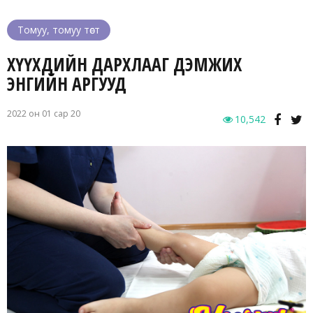
Томуу, томуу төст
ХҮҮХДИЙН ДАРХЛААГ ДЭМЖИХ
ЭНГИЙН АРГУУД
2022 он 01 сар 20
10,542