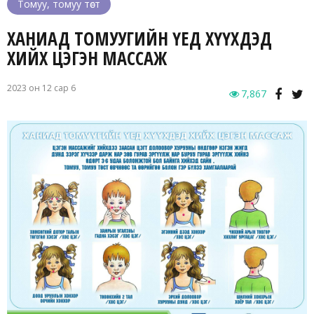
Томуу, томуу төст
ХАНИАД ТОМУУГИЙН ҮЕД ХҮҮХДЭД
ХИЙХ ЦЭГЭН МАССАЖ
2023 он 12 сар 6
7,867