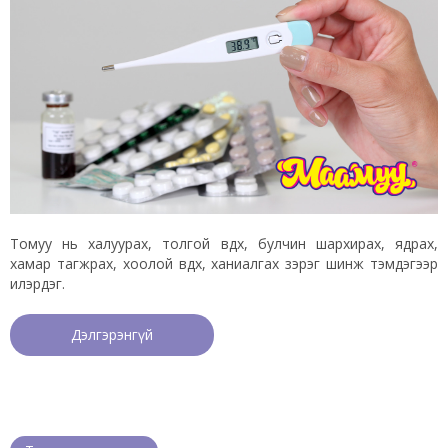
Томуу нь халуурах, толгой өвдөх, булчин шархирах, ядрах,
хамар тагжрах, хоолой өвдөх, ханиалгах зэрэг шинж тэмдэгээр
илэрдэг.
Дэлгэрэнгүй