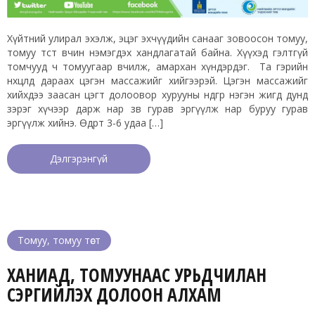
Хүйтний улирал эхэлж, эцэг эхчүүдийн санааг зовоосон томуу,
томуу төст өвчин нэмэгдэх хандлагатай байна. Хүүхэд гэлтгүй
томчууд ч томуугаар өвчилж, амархан хүндэрдэг. Та гэрийн
нөхцөлд дараах цэгэн массажийг хийгээрэй. Цэгэн массажийг
хийхдээ заасан цэгт долоовор хурууны өндгөөр нэгэн жигд дунд
зэрэг хүчээр дарж нар зөв гурав эргүүлж нар буруу гурав
эргүүлж хийнэ. Өдөрт 3-6 удаа […]
Дэлгэрэнгүй
Томуу, томуу төст
ХАНИАД, ТОМУУНААС УРЬДЧИЛАН
СЭРГИЙЛЭХ ДОЛООН АЛХАМ