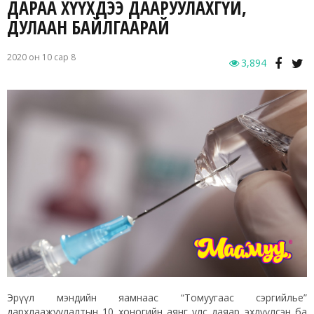
ДАРАА ХҮҮХДЭЭ ДААРУУЛАХГҮЙ,
ДУЛААН БАЙЛГААРАЙ
2020 он 10 сар 8
3,894
Эрүүл мэндийн яамнаас “Томуугаас сэргийлье”
дархлаажуулалтын 10 хоногийн аянг улс даяар эхлүүлсэн ба