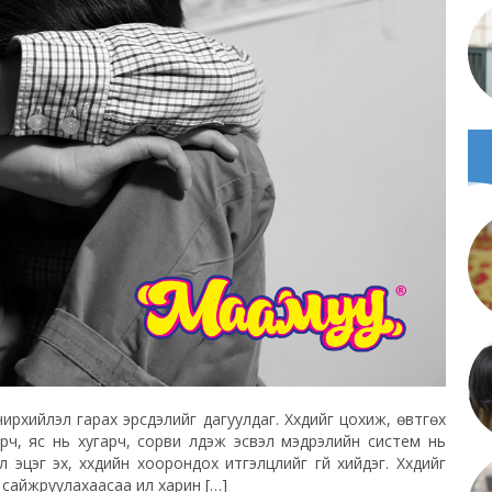
үчирхийлэл гарах эрсдэлийг дагуулдаг. Хүүхдийг цохиж, өвтгөх
өрч, яс нь хугарч, сорви үлдэж эсвэл мэдрэлийн систем нь
эг эх, хүүхдийн хоорондох итгэлцлийг үгүй хийдэг. Хүүхдийг
сайжруулахаасаа илүү харин […]