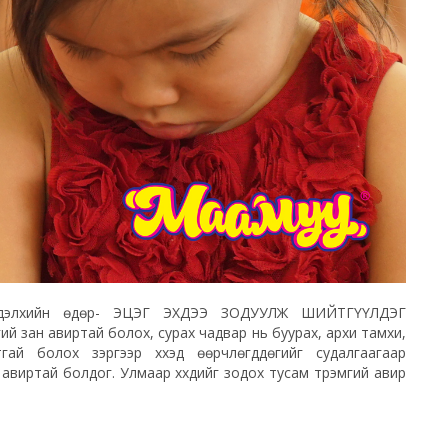
ох дэлхийн өдөр- ЭЦЭГ ЭХДЭЭ ЗОДУУЛЖ ШИЙТГҮҮЛДЭГ
зан авиртай болох, сурах чадвар нь буурах, архи тамхи,
гай болох зэргээр хүүхэд өөрчлөгддөгийг судалгаагаар
 авиртай болдог. Улмаар хүүхдийг зодох тусам түрэмгий авир