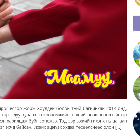
рофессор Жорж Хоулден болон түүний багийнхан 2014 онд,
н гарт дуу хураах төхөөрөмжийг тэдний зөвшөөрөлтэйгээр
рхэн харилцаж буйг сонсжээ. Тэдгээр ээжийн ихэнх нь цагаан
г эхчүүд байсан. Ихэнх эцэг/эх хүүхдээ төсөөлснөөс олон […]