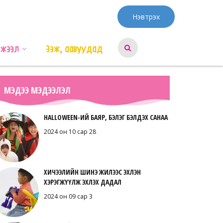
Нэвтрэх
эжээл
Ээж, аавуудад
МЭДЭЭ МЭДЭЭЛЭЛ
HALLOWEEN-ИЙ БАЯР, БЭЛЭГ БЭЛДЭХ САНАА
2024 он 10 сар 28
ХИЧЭЭЛИЙН ШИНЭ ЖИЛЭЭС ЭХЛЭН
ХЭРЭГЖҮҮЛЖ ЭХЛЭХ ДАДАЛ
2024 он 09 сар 3