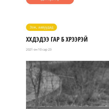
Ээж, аавуудад
ХҮҮХДЭДЭЭ ГАР БҮҮ ХҮРЭЭРЭЙ
2021 он 10 сар 23