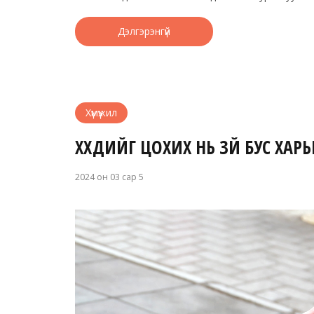
Дэлгэрэнгүй
Хүмүүжил
ХҮҮХДИЙГ ЦОХИХ НЬ ЗҮЙ БУС ХА
2024 он 03 сар 5