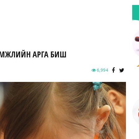
ҮМҮҮЖЛИЙН АРГА БИШ
6,994