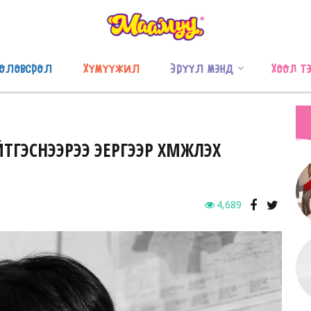
оловсрол
Хүмүүжил
Эрүүл мэнд
Хоол т
ЭСНЭЭРЭЭ ЭЕРГЭЭР ХҮМҮҮЖҮҮЛЭХ
4,689