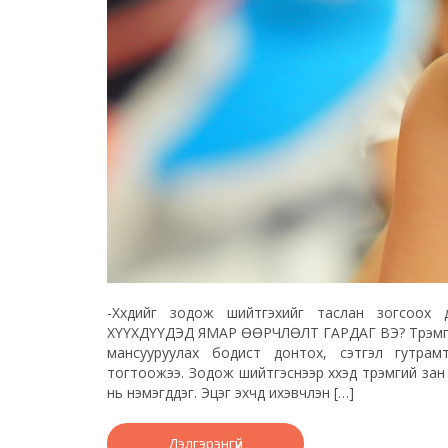
-Хүүхдийг зодож шийтгэхийг таслан зогсо
ХҮҮХДҮҮДЭД ЯМАР ӨӨРЧЛӨЛТ ГАРДАГ ВЭ? Түрэмгий 
мансууруулах бодист донтох, сэтгэл гутрамт
тогтоожээ. Зодож шийтгэснээр хүүхэд түрэмгий зан
нь нэмэгддэг. Эцэг эхчүүд ихэвчлэн […]
Дэлгэрэнгүй