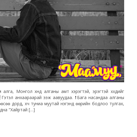
лга, Монгол хүнд алганы амт хэрэгтэй, эрэгтэй хүүхдийг
☝Гэтэл анхаараарай ээж аавуудаа. ❗Бага насандаа алганы
өөрөөсөө дорд, хүч туниа муутай нэгэнд өөрийн бодлоо тулгах,
гадна "Хайртай […]