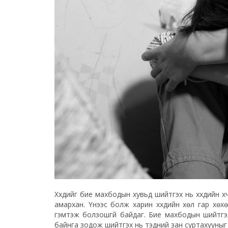
Хүүхдийг бие махбодын хувьд шийтгэх нь хүүхдийн х
амархан. Үүнээс болж харин хүүхдийн хөл гар хөх
гэмтэж болзошгүй байдаг. Бие махбодын шийтгэл эц
байнга зодож шийтгэх нь тэдний зан суртахууныг 