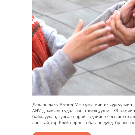
Даллас дахь Өмнөд Методистийн их сургуулийн п
АНУ-д хийсэн судалгааг танилцуулъя. 33 ээжий
байрлуулан, зургаан орой тэднийг хүүхэдтэйгээ хэ
арьстай, гэр бүлийн орлого багаас дунд, бүр чинээлэ