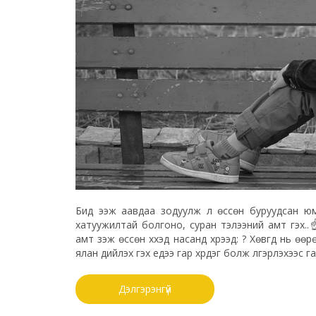
Бид ээж аавдаа зодуулж л өссөн буруудсан юм а
хатуужилтай болгоно, суран тэлээний амт гэх..
амт үзэж өссөн хүүхэд насанд хүрээд: ? Хөвгүүд нь 
ялан дийлэх гэх үедээ гар хүрдэг болж үлгэрлэхээс 
Дэлгэрэнгүй