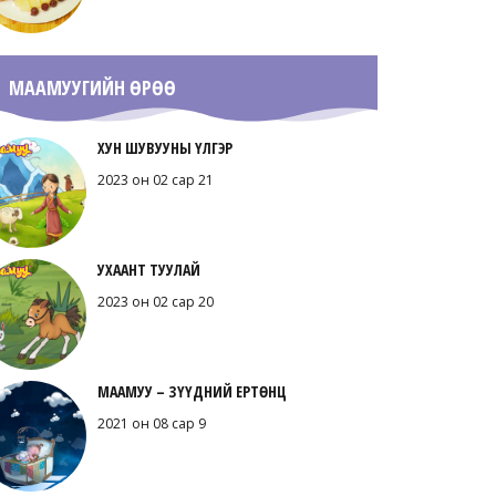
МААМУУГИЙН ӨРӨӨ
ХУН ШУВУУНЫ ҮЛГЭР
2023 он 02 сар 21
УХААНТ ТУУЛАЙ
2023 он 02 сар 20
МААМУУ – ЗҮҮДНИЙ ЕРТӨНЦ
2021 он 08 сар 9