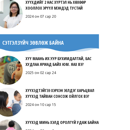
ХҮҮХДИЙГ 2 НАС ХҮРТЭЛ НЬ ХӨХӨӨР
ХООЛЛОХ ЭРҮҮЛ МЭНДЭД ТУСТАЙ
2024 он 07 сар 20
СЭТГЭЛЗҮЙЧ ЗӨВЛӨЖ БАЙНА
ХҮҮ МААНЬ ИХ УУР БУХИМДАЛТАЙ, БАС
ХУДЛАА ЯРИАД БАЙХ ЮМ. ЯАХ ВЭ?
2025 он 02 сар 24
ХҮҮХЭДТЭЙГЭЭ ХЭРХЭН ЭЕЛДЭГ ХАРЬЦВАЛ
ХҮҮХЭД ТАЙВАН СОНСОЖ ОЙЛГОХ ВЭ?
2024 он 10 сар 15
ХҮҮХЭД МИНЬ ХЭЛД ОРОЛГҮЙ УДАЖ БАЙНА