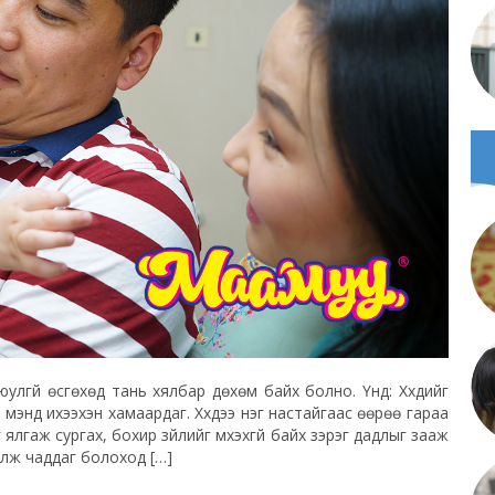
, аюулгүй өсгөхөд тань хялбар дөхөм байх болно. Үүнд: Хүүхдийг
үл мэнд ихээхэн хамаардаг. Хүүхдээ нэг настайгаас өөрөө гараа
ялгаж сургах, бохир зүйлийг үмхэхгүй байх зэрэг дадлыг зааж
ийлж чаддаг болоход […]