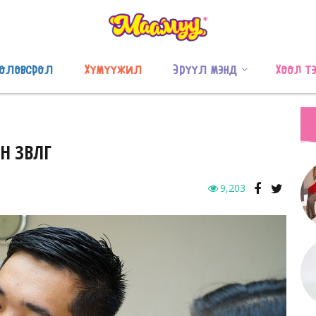
оловсрол
Хүмүүжил
Эрүүл мэнд
Хоол т
ӨВЛӨГӨӨ
9,203