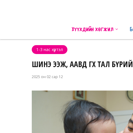
Хүүхдийн хөгжил
Б
1-3 нас хүртэл
ШИНЭ ЭЭЖ, ААВД ӨГӨХ ТАЛ БҮРИЙН З
2025 он 02 сар 12