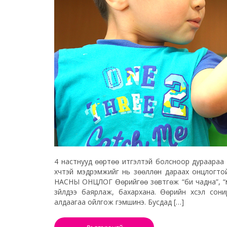
4 настнууд өөртөө итгэлтэй болсноор дураараа аа
хүчтэй мэдрэмжийг нь зөөллөн дараах онцлогто
НАСНЫ ОНЦЛОГ Өөрийгөө зөвтгөж “би чадна”, “м
зүйлдээ баярлаж, бахархана. Өөрийн хүсэл сон
алдаагаа ойлгож гэмшинэ. Бусдад […]