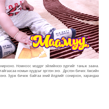
ирхоно. Номноос мэддэг зүйлийнхээ зургийг таньж заана.
йгаасаа номын хуудсыг эргүүлэн үзнэ. Дүрслэн бичих: Хүмүүсийн
нэ. Зурж бичиж байгаа хүний үйлдлийг сонирхон, харандаа