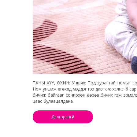
ТАНЫ ХҮҮ, ОХИН: Унших: Тод зурагтай номыг сон
Ном уншиж өгөхөд мэддэг үгээ давтаж хэлнэ. 6 сарта
бичиж байгааг сонирхон өөрөө бичих гэж эрмэлзэ
цаас булаацалдана.
Дэлгэрэнгүй