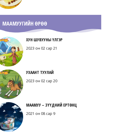
МААМУУГИЙН ӨРӨӨ
ХУН ШУВУУНЫ ҮЛГЭР
2023 он 02 сар 21
УХААНТ ТУУЛАЙ
2023 он 02 сар 20
МААМУУ – ЗҮҮДНИЙ ЕРТӨНЦ
2021 он 08 сар 9