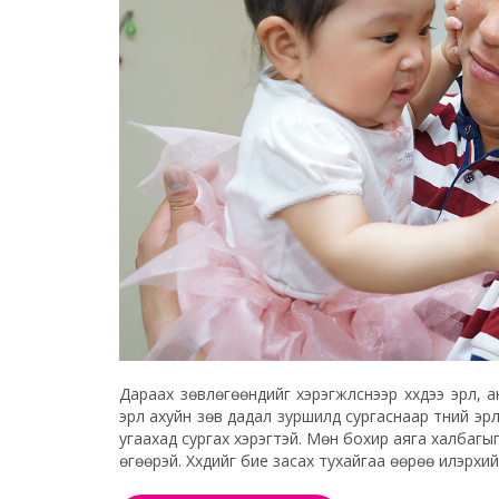
Дараах зөвлөгөөнүүдийг хэрэгжүүлснээр хүүхдээ эрүүл
эрүүл ахуйн зөв дадал зуршилд сургаснаар түүний эрү
угаахад сургах хэрэгтэй. Мөн бохир аяга халбагыг 
өгөөрэй. Хүүхдийг бие засах тухайгаа өөрөө илэрх