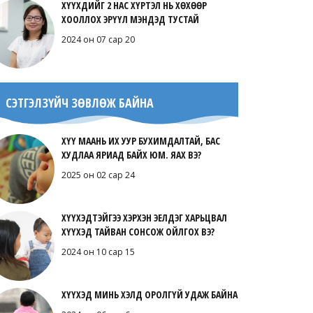
ХҮҮХДИЙГ 2 НАС ХҮРТЭЛ НЬ ХӨХӨӨР
ХООЛЛОХ ЭРҮҮЛ МЭНДЭД ТУСТАЙ
2024 он 07 сар 20
СЭТГЭЛЗҮЙЧ ЗӨВЛӨЖ БАЙНА
ХҮҮ МААНЬ ИХ УУР БУХИМДАЛТАЙ, БАС
ХУДЛАА ЯРИАД БАЙХ ЮМ. ЯАХ ВЭ?
2025 он 02 сар 24
ХҮҮХЭДТЭЙГЭЭ ХЭРХЭН ЭЕЛДЭГ ХАРЬЦВАЛ
ХҮҮХЭД ТАЙВАН СОНСОЖ ОЙЛГОХ ВЭ?
2024 он 10 сар 15
ХҮҮХЭД МИНЬ ХЭЛД ОРОЛГҮЙ УДАЖ БАЙНА