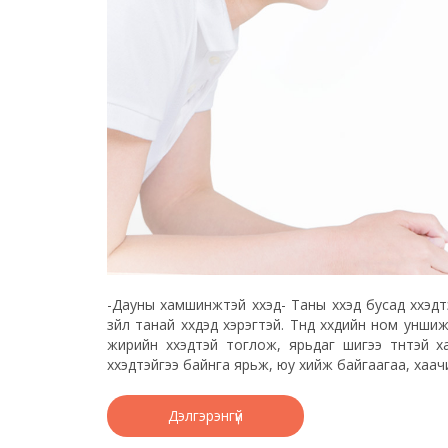
-Дауны хамшинжтэй хүүхэд- Таны хүүхэд бусад хүүхэд
зүйл танай хүүхдэд хэрэгтэй. Түүнд хүүхдийн ном у
жирийн хүүхэдтэй тоглож, ярьдаг шигээ түүнтэй ха
хүүхэдтэйгээ байнга ярьж, юу хийж байгаагаа, хаач
Дэлгэрэнгүй