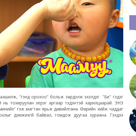
шилж, “үгэнд орохоо” больж зөрүүдэлж эхэлдэг. "Би" гэдэг
й нь тохируулан эерэг аргаар тэдэнтэй харилцаарай. ЭНЭ
инийх“ гэж магтан ярьж дөвийлгөнө. Өөрийн хийж чаддаг
ирхлыг дэмжихгүй байвал, гомдож дуугаа хураана. Гэхдээ