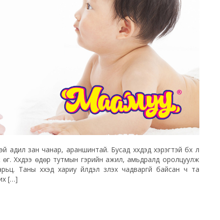
тэй адил зан чанар, араншинтай. Бусад хүүхдэд хэрэгтэй бүх л
ншиж өг. Хүүхдээ өдөр тутмын гэрийн ажил, амьдралд оролцуулж
рьц. Таны хүүхэд хариу үйлдэл үзүүлэх чадваргүй байсан ч та
их […]