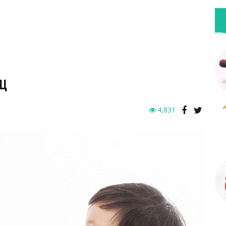
ЛЦ
4,831