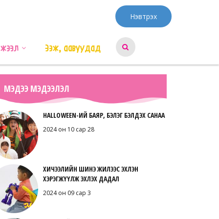
Нэвтрэх
эжээл
Ээж, аавуудад
МЭДЭЭ МЭДЭЭЛЭЛ
HALLOWEEN-ИЙ БАЯР, БЭЛЭГ БЭЛДЭХ САНАА
2024 он 10 сар 28
ХИЧЭЭЛИЙН ШИНЭ ЖИЛЭЭС ЭХЛЭН
ХЭРЭГЖҮҮЛЖ ЭХЛЭХ ДАДАЛ
2024 он 09 сар 3