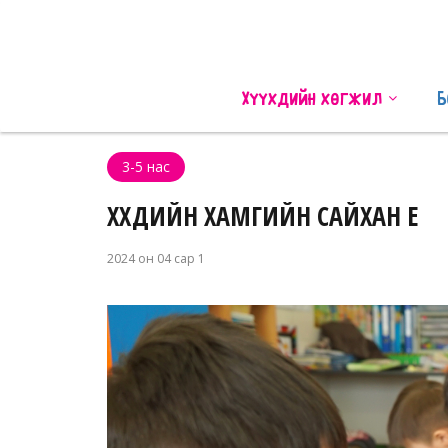
Хүүхдийн хөгжил
Б
3-5 нас
ХҮҮХДИЙН ХАМГИЙН САЙХАН ҮЕ
2024 он 04 сар 1