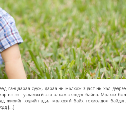
ээд ганцаараа сууж, дараа нь мөлхөж эцэст нь хөл дээрээ
ы ямар нэгэн тусламжгүйгээр алхаж эхэлдэг байна. Мөлхөх бол
хдүүд жирийн хүүхдийн адил мөлхөхгүй байх тохиолдол байдаг.
үүд […]