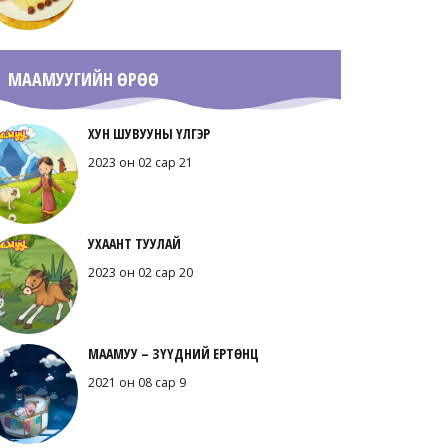
МААМУУГИЙН ӨРӨӨ
ХУН ШУВУУНЫ ҮЛГЭР
2023 он 02 сар 21
УХААНТ ТУУЛАЙ
2023 он 02 сар 20
МААМУУ – ЗҮҮДНИЙ ЕРТӨНЦ
2021 он 08 сар 9