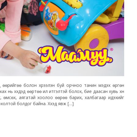
хэд өөрийгөө болон хүрээлэн буй орчноо танин мэдэх өргөн
 нь хүүхдэд өөртөө илүү итгэлтэй болох, бие даасан хувь хүн
х, өмсөх, аягатай хоолоо өөрөө барих, халбагаар идэхийг
холтой болдог байна. Хүүхэд явж […]