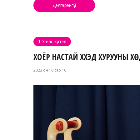
Дэлгэрэнгүй
1-3 нас хүртэл
ХОЁР НАСТАЙ ХҮҮХЭД ХУРУУНЫ
2023 он 10 сар 16