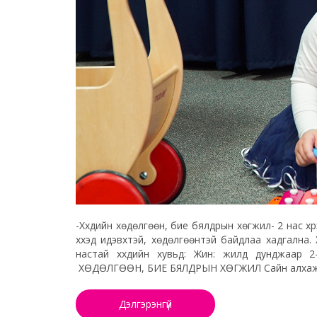
-Хүүхдийн хөдөлгөөн, бие бялдрын хөгжил- 2 нас хү
хүүхэд идэвхтэй, хөдөлгөөнтэй байдлаа хадгална.
настай хүүхдийн хувьд: Жин: жилд дунджаар 
ХӨДӨЛГӨӨН, БИЕ БЯЛДРЫН ХӨГЖИЛ Сайн алхаж, гү
Дэлгэрэнгүй