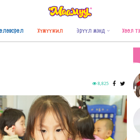
оловсрол
Хүмүүжил
Эрүүл мэнд
Хоол т
8,825