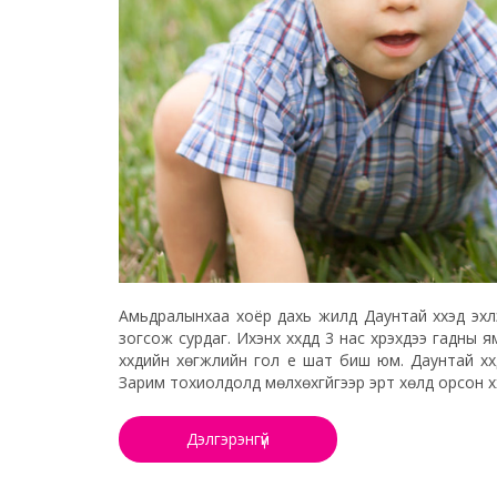
Амьдралынхаа хоёр дахь жилд Даунтай хүүхэд эхл
зогсож сурдаг. Ихэнх хүүхдүүд 3 нас хүрэхдээ гадн
хүүхдийн хөгжлийн гол үе шат биш юм. Даунтай хүү
Зарим тохиолдолд мөлхөхгүйгээр эрт хөлд орсон хүүхд
Дэлгэрэнгүй