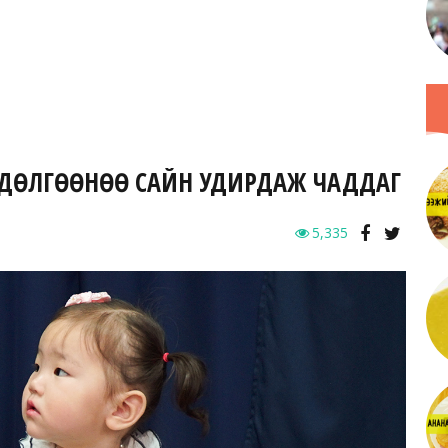
 ХӨДӨЛГӨӨНӨӨ САЙН УДИРДАЖ ЧАДДАГ
5,335