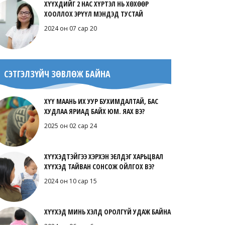
ХҮҮХДИЙГ 2 НАС ХҮРТЭЛ НЬ ХӨХӨӨР
ХООЛЛОХ ЭРҮҮЛ МЭНДЭД ТУСТАЙ
2024 он 07 сар 20
СЭТГЭЛЗҮЙЧ ЗӨВЛӨЖ БАЙНА
ХҮҮ МААНЬ ИХ УУР БУХИМДАЛТАЙ, БАС
ХУДЛАА ЯРИАД БАЙХ ЮМ. ЯАХ ВЭ?
2025 он 02 сар 24
ХҮҮХЭДТЭЙГЭЭ ХЭРХЭН ЭЕЛДЭГ ХАРЬЦВАЛ
ХҮҮХЭД ТАЙВАН СОНСОЖ ОЙЛГОХ ВЭ?
2024 он 10 сар 15
ХҮҮХЭД МИНЬ ХЭЛД ОРОЛГҮЙ УДАЖ БАЙНА