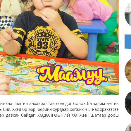
вынхаа үгийг илүү анхааралтай сонсдог болох ба зарим нэг нь
нь бий. Хүүхэд бүр өөр, өөрийн хурдаар хөгжих ч 5 нас хүрэхээсээ
ээгээр давсан байдаг. ХӨДӨЛГӨӨНИЙ ХӨГЖИЛ Шатаар доош