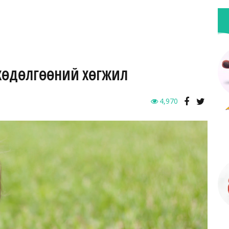
Н ХӨДӨЛГӨӨНИЙ ХӨГЖИЛ
4,970