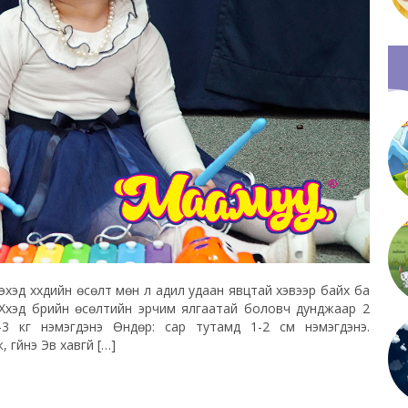
рэхэд хүүхдийн өсөлт мөн л адил удаан явцтай хэвээр байх ба
 Хүүхэд бүрийн өсөлтийн эрчим ялгаатай боловч дунджаар 2
2-3 кг нэмэгдэнэ Өндөр: сар тутамд 1-2 см нэмэгдэнэ.
йнэ Эв хавгүй […]