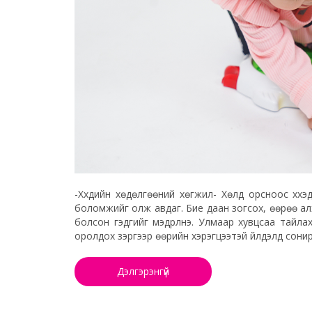
-Хүүхдийн хөдөлгөөний хөгжил- Хөлд орсноос хүү
боломжийг олж авдаг. Бие даан зогсох, өөрөө алхах
болсон гэдгийг мэдрүүлнэ. Улмаар хувцсаа тайла
оролдох зэргээр өөрийн хэрэгцээтэй үйлдэлд сонир
Дэлгэрэнгүй