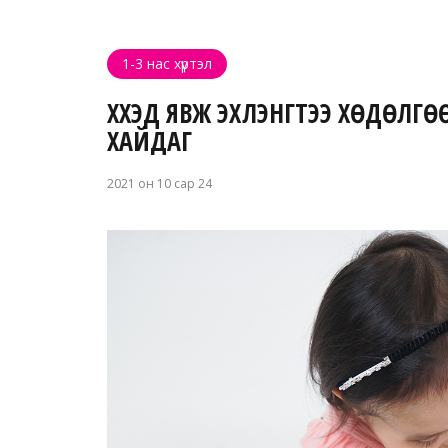
1-3 нас хүртэл
ХҮҮХЭД ЯВЖ ЭХЛЭНГҮҮТЭЭ ХӨДӨ
ХАЙДАГ
2021 он 10 сар 24