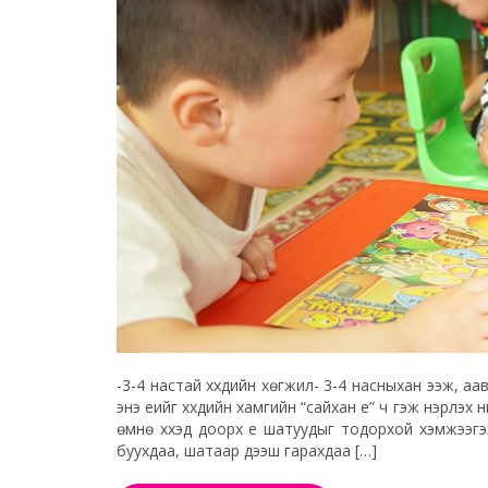
-3-4 настай хүүхдийн хөгжил- 3-4 насныхан ээж, аа
энэ үеийг хүүхдийн хамгийн “сайхан үе” ч гэж нэрлэх 
өмнө хүүхэд доорх үе шатуудыг тодорхой хэмж
буухдаа, шатаар дээш гарахдаа […]