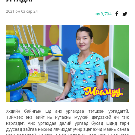
2021 он 03 сар 24
9,704
Хүүхдийн байнгын шүд анх ургахдаа тэгшхэн ургадаггүй.
Тиймээс энэ үеийг нь нугасны муухай дэгдээхэй үеч гэж
нэрлэдэг. Анх ургахдаа далий ургаад бусад шүднүүд гарч
дуусаад зайгаа нөхөөд явчихдаг учир эцэг эхчүүд маань санаа