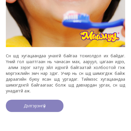
Сүүн шүд хугацаандаа унахгүй байгаа тохиолдол их байдаг.
Үүний гол шалтгаан нь чанасан мах, ааруул, цагаан идээ,
алим зэрэг хатуу зүйл идэхгүй байгаатай холбоотой гэж
мэргэжлийн эмч нар үздэг. Учир нь сүүн шүд шимэгдэж байж
дараагийн буюу ясан шүд ургадаг. Тиймээс хугацаандаа
шимэгдэхгүй байгаагаас болж шүд давхардан ургах, сүүн шүд
унадаггүй аж.
Дэлгэрэнгүй