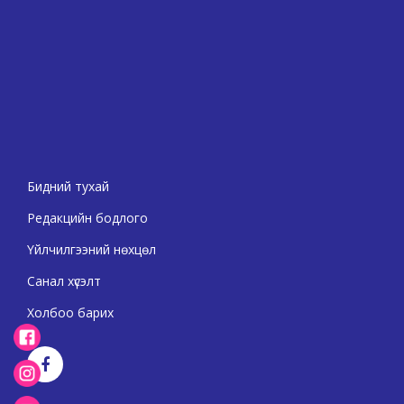
Бидний тухай
Редакцийн бодлого
Үйлчилгээний нөхцөл
Санал хүсэлт
Холбоо барих