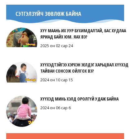
СЭТГЭЛЗҮЙЧ ЗӨВЛӨЖ БАЙНА
ХҮҮ МААНЬ ИХ УУР БУХИМДАЛТАЙ, БАС ХУДЛАА
ЯРИАД БАЙХ ЮМ. ЯАХ ВЭ?
2025 он 02 сар 24
ХҮҮХЭДТЭЙГЭЭ ХЭРХЭН ЭЕЛДЭГ ХАРЬЦВАЛ ХҮҮХЭД
ТАЙВАН СОНСОЖ ОЙЛГОХ ВЭ?
2024 он 10 сар 15
ХҮҮХЭД МИНЬ ХЭЛД ОРОЛГҮЙ УДАЖ БАЙНА
2024 он 06 сар 6