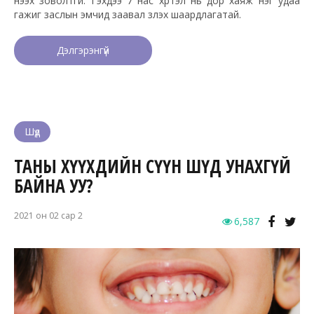
нээх зоволтгүй. Гэхдээ 7 нас хүртэл нь дор хаяж нэг удаа
гажиг заслын эмчид заавал үзүүлэх шаардлагатай.
Дэлгэрэнгүй
Шүд
ТАНЫ ХҮҮХДИЙН СҮҮН ШҮД УНАХГҮЙ
БАЙНА УУ?
2021 он 02 сар 2
6,587