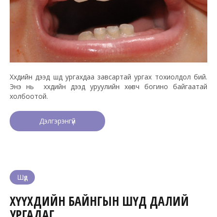
Хүүхдийн дээд шүд ургахдаа завсартай ургах тохиолдол бий.
Энэ нь хүүхдийн дээд уруулийн хөвч богино байгаатай
холбоотой.
Дэлгэрэнгүй
Шүд
ХҮҮХДИЙН БАЙНГЫН ШҮД ДАЛИЙ
УРГАДАГ