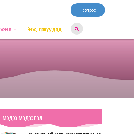
Нэвтрэх
эжээл
Ээж, аавуудад
МЭДЭЭ МЭДЭЭЛЭЛ