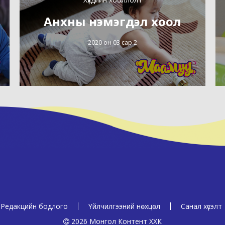
Анхны нэмэгдэл хоол
2020 он 03 сар 2
Редакцийн бодлого
Үйлчилгээний нөхцөл
Санал хүсэлт
2026 Монгол Контент ХХК