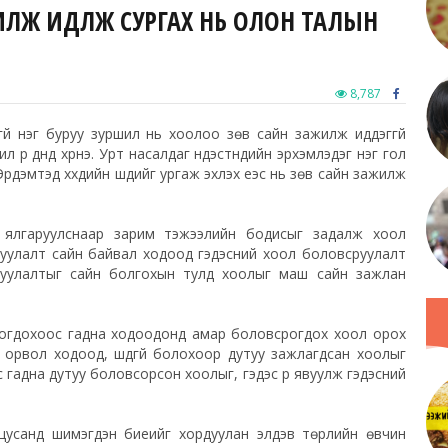
ИЛЖ ИДҮҮЛЖ СУРГАХ НЬ ОЛОН ТАЛЫН
8,787
үй нэг буруу зуршил нь хоолоо зөв сайн зажилж иддэггүй
илүү үр дүнд хүрнэ. Урт насалдаг үндэстнүүдийн эрхэмлэдэг нэг гол
рдэмтэд хүүхдийн шүдийг ургаж эхлэх үеэс нь зөв сайн зажилж
 ялгаруулснаар зарим тэжээлийн бодисыг задалж хоол
сруулалт сайн байвал ходоод гэдэсний хоол боловсруулалт
уулалтыг сайн болгохын тулд хоолыг маш сайн зажлан
рогдохоос гадна ходоодонд амар боловсрогдох хоол орох
 орвол ходоод, шүдгүй болохоор дутуу зажлагдсан хоолыг
адна дутуу боловсорсон хоолыг, гэдэс рүү явуулж гэдэсний
 цусанд шимэгдэн биеийг хордуулан элдэв төрлийн өвчин