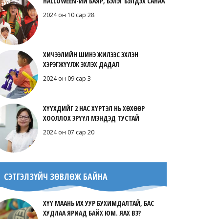
HALLOWEEN-ИЙ БАЯР, БЭЛЭГ БЭЛДЭХ САНАА
2024 он 10 сар 28
ХИЧЭЭЛИЙН ШИНЭ ЖИЛЭЭС ЭХЛЭН
ХЭРЭГЖҮҮЛЖ ЭХЛЭХ ДАДАЛ
2024 он 09 сар 3
ХҮҮХДИЙГ 2 НАС ХҮРТЭЛ НЬ ХӨХӨӨР
ХООЛЛОХ ЭРҮҮЛ МЭНДЭД ТУСТАЙ
2024 он 07 сар 20
СЭТГЭЛЗҮЙЧ ЗӨВЛӨЖ БАЙНА
ХҮҮ МААНЬ ИХ УУР БУХИМДАЛТАЙ, БАС
ХУДЛАА ЯРИАД БАЙХ ЮМ. ЯАХ ВЭ?