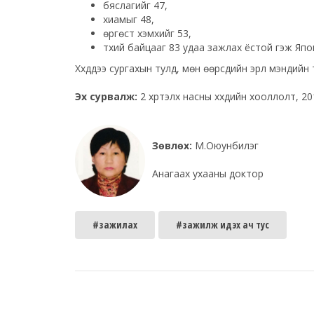
бяслагийг 47,
хиамыг 48,
өргөст хэмхийг 53,
түүхий байцааг 83 удаа зажлах ёстой гэж Япо
Хүүхдүүдээ сургахын тулд, мөн өөрсдийн эрүүл мэндийн 
Эх сурвалж:
2 хүртэлх насны хүүхдийн хооллолт, 2
Зөвлөх:
М.Оюунбилэг
Анагаах ухааны доктор
#зажилах
#зажилж идэх ач тус