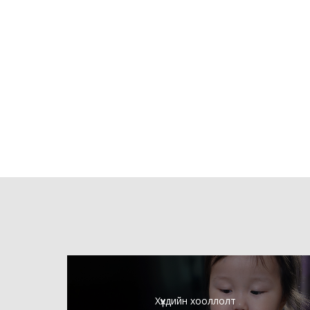
Хүүхдийн хооллолт