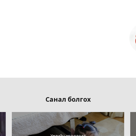
Санал болгох
Хүүхдийн хооллолт