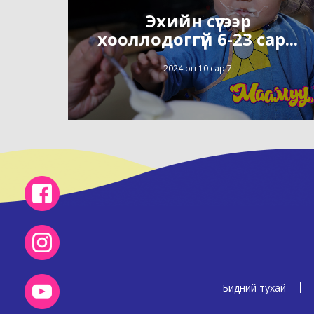
Эхийн сүүгээр
хооллодоггүй 6-23 сар...
2024 он 10 сар 7
Бидний тухай