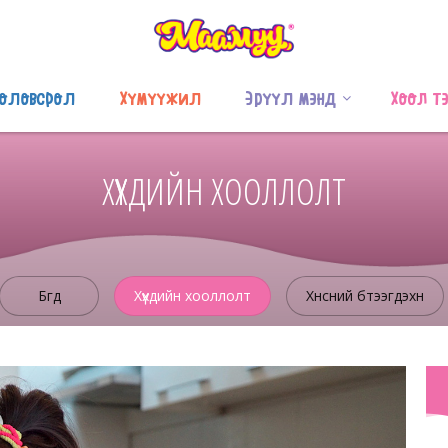
оловсрол
Хүмүүжил
Эрүүл мэнд
Хоол т
ХҮҮХДИЙН ХООЛЛОЛТ
Бүгд
Хүүхдийн хооллолт
Хүнсний бүтээгдэхүүн