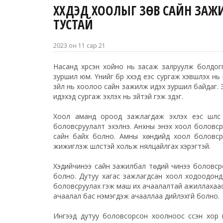
ХҮҮХДЭД ХООЛЫГ ЗӨВ САЙН ЗАЖ
ТУСТАЙ
2023 он 11 сар 21
Насанд хүрсэн хойно нь засаж залруулж болдогг
зуршил юм. Үүнийг бүр хүүхэд үеэс сургаж хэвшүүлэх нь 
зүйл нь хоолоо сайн зажилж идэх зуршил байдаг. Э
идэхэд сургаж эхлэх нь зүйтэй гэж үздэг.
Хоол аманд ороод зажлагдаж эхлэх үеэс шүлс
боловсруулалт эхэлнэ. Анхны энэхүү хоол болов
сайн байх болно. Амны хөндийд хоол боловср
жижиглэж шүлстэй хольж нялцайлгах хэрэгтэй.
Хэдийчинээ сайн зажилбал төдий чинээ боловс
болно. Дутуу хагас зажлагдсан хоол ходоодонд
боловсруулах гэж маш их ачаалалтай ажиллахаас г
ачаалал бас нэмэгдэж ачааллаа дийлэхгүй болно.
Ингээд дутуу боловсорсон хоолноос үүссэн хор