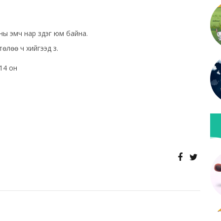
ны эмч нар үздэг юм байна.
төлөө ч хийгээд үз.
014 он