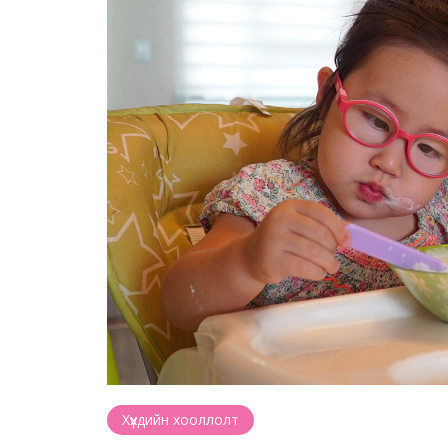
Хүүхдийн хооллолт