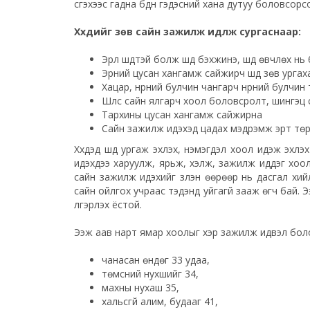
үүсгэхээс гадна бүдүүн гэдэсний хана дутуу боловсор
Хүүхдийг зөв сайн зажилж идүүлж сургаснаар:
Эрүүл шүдтэй болж шүд бэхжинэ, шүд өвчлөх нь
Эрүүний цусан хангамж сайжирч шүд зөв урга
Хацар, нүүрний булчин чангарч нүүрний булчи
Шүлс сайн ялгарч хоол боловсролт, шингэц
Тархины цусан хангамж сайжирна
Сайн зажилж идэхэд цадах мэдрэмж эрт төрд
Хүүхдэд шүд ургаж эхлэх, нэмэгдэл хоол идэж эхл
идэхдээ харуулж, ярьж, хэлж, зажилж иддэг хоол 
сайн зажилж идэхийг үзүүлэн өөрөөр нь дасгал хийлг
сайн ойлгох учраас тэдэнд уйгагүй зааж өгч бай. 
үлгэрлэх ёстой.
Ээж аав нарт ямар хоолыг хэр зажилж идвэл бол
чанасан өндөг 33 удаа,
төмсний нухшийг 34,
махны нухаш 35,
хальсгүй алим, будааг 41,