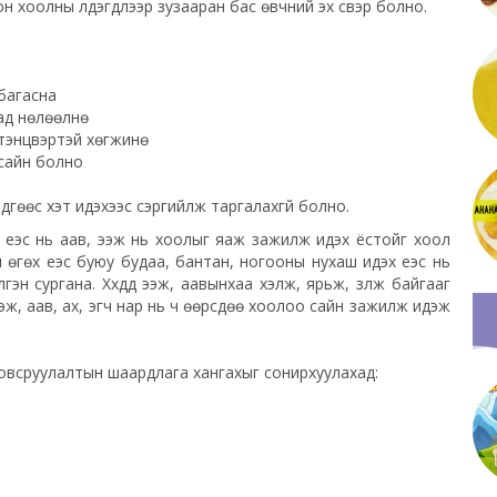
сон хоолны үлдэгдлээр зузааран бас өвчний эх үүсвэр болно.
 багасна
хад нөлөөлнө
н тэнцвэртэй хөгжинө
 сайн болно
гөөс хэт идэхээс сэргийлж таргалахгүй болно.
эх үеэс нь аав, ээж нь хоолыг яаж зажилж идэх ёстойг хоол
өгөх үеэс буюу будаа, бантан, ногооны нухаш идэх үеэс нь
эн сургана. Хүүхдүүд ээж, аавынхаа хэлж, ярьж, үзүүлж байгааг
Ээж, аав, ах, эгч нар нь ч өөрсдөө хоолоо сайн зажилж идэж
овсруулалтын шаардлага хангахыг сонирхуулахад: