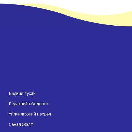
Бидний тухай
Редакцийн бодлого
Үйлчилгээний нөхцөл
Санал хүсэлт