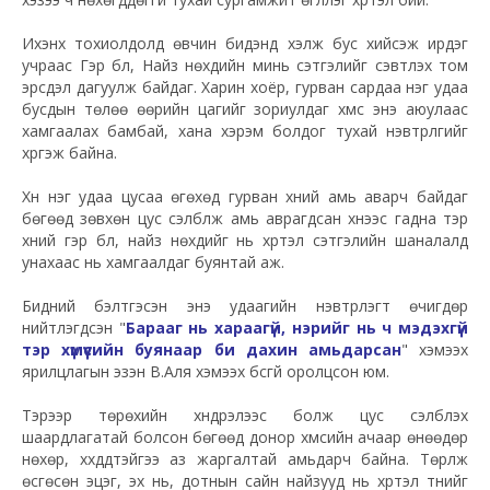
Ихэнх тохиолдолд өвчин бидэнд хэлж бус хийсэж ирдэг
учраас Гэр бүл, Найз нөхдийн минь сэтгэлийг сэвтүүлэх том
эрсдэл дагуулж байдаг. Харин хоёр, гурван сардаа нэг удаа
бусдын төлөө өөрийн цагийг зориулдаг хүмүүс энэ аюулаас
хамгаалах бамбай, хана хэрэм болдог тухай нэвтрүүлгийг
хүргэж байна.
Хүн нэг удаа цусаа өгөхөд гурван хүний амь аварч байдаг
бөгөөд зөвхөн цус сэлбүүлж амь аврагдсан хүнээс гадна тэр
хүний гэр бүл, найз нөхдийг нь хүртэл сэтгэлийн шаналалд
унахаас нь хамгаалдаг буянтай аж.
Бидний бэлтгэсэн энэ удаагийн нэвтрүүлэгт өчигдөр
нийтлэгдсэн "
Барааг нь хараагүй, нэрийг нь ч мэдэхгүй
тэр хүмүүсийн буянаар би дахин амьдарсан
" хэмээх
ярилцлагын эзэн В.Аля хэмээх бүсгүй оролцсон юм.
Тэрээр төрөхийн хүндрэлээс болж цус сэлбүүлэх
шаардлагатай болсон бөгөөд донор хүмүүсийн ачаар өнөөдөр
нөхөр, хүүхдүүдтэйгээ аз жаргалтай амьдарч байна. Төрүүлж
өсгөсөн эцэг, эх нь, дотнын сайн найзууд нь хүртэл түүнийг