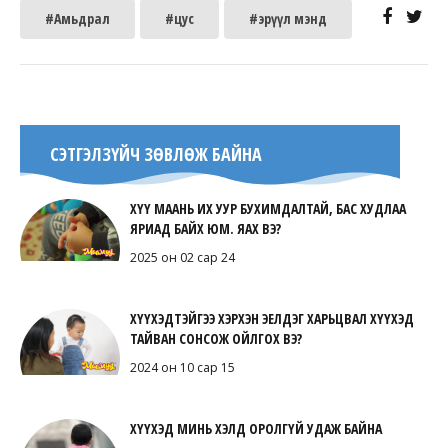
#Амьдрал
#цус
#эрүүл мэнд
СЭТГЭЛЗҮЙЧ ЗӨВЛӨЖ БАЙНА
ХҮҮ МААНЬ ИХ УУР БУХИМДАЛТАЙ, БАС ХУДЛАА
ЯРИАД БАЙХ ЮМ. ЯАХ ВЭ?
2025 он 02 сар 24
ХҮҮХЭДТЭЙГЭЭ ХЭРХЭН ЭЕЛДЭГ ХАРЬЦВАЛ ХҮҮХЭД
ТАЙВАН СОНСОЖ ОЙЛГОХ ВЭ?
2024 он 10 сар 15
ХҮҮХЭД МИНЬ ХЭЛД ОРОЛГҮЙ УДАЖ БАЙНА