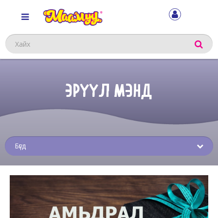
Хайх
ЭРҮҮЛ МЭНД
Sub
menu