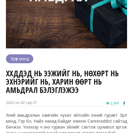
Эрүүл мэнд
ХҮҮХДҮҮДЭД НЬ ЭЭЖИЙГ НЬ, НӨХӨРТ НЬ
ЭХНЭРИЙГ НЬ, ХАРИН ӨӨРТ НЬ
АМЬДРАЛ БЭЛЭГЛЭЖЭЭ
2022 он 02 сар 21
2,491
Хүний амьдралын хамгийн чухал зүйлсийн эхний гуравт Эрүүл
мэнд, Гэр бүл, Найз нөхөд байдаг хэмээн Careeraddict сайтад
бичжээ. Үнэхээр ч энэ гурван зүйлийг сэвтүүлж орхивол эргэж
хэзээ ч нөхөгддөггүй тухай сургамжит өгүүллэг хүртэл бий.