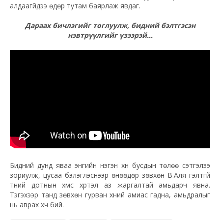
алдаагүйдээ өдөр тутам баярлаж явдаг.
Дараах бичлэгийг тоглуулж, бидний бэлтгэсэн
нэвтрүүлгийг үзээрэй...
Бидний дунд яваа энгийн нэгэн хүн бусдын төлөө сэтгэлээ
зориулж, цусаа бэлэглэснээр өнөөдөр зөвхөн В.Аля гэлтгүй
түүний дотнын хүмүүс хүртэл аз жаргалтай амьдарч явна.
Тэгэхээр танд зөвхөн гурван хүний амиас гадна, амьдралыг
нь аврах хүч бий.