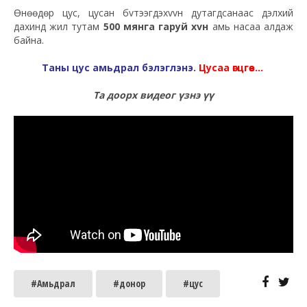
Өнөөдөр цус, цусан бvтээгдэхvvн дутагдсанаас дэлхий
дахинд жил тутам
500 мянга гаруй хvн
амь насаа алдаж
байна.
Таны цус амьдрал бэлэглэнэ.
Цусаа өгцгөөе...
Та доорх видеог үзнэ үү
#Амьдрал
#донор
#цус