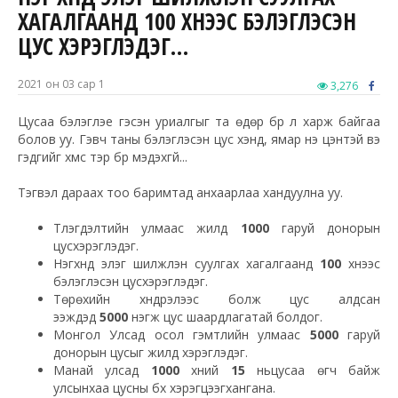
ХАГАЛГААНД 100 ХҮНЭЭС БЭЛЭГЛЭСЭН
ЦУС ХЭРЭГЛЭДЭГ…
2021 он 03 сар 1
3,276
Цусаа бэлэглэе гэсэн уриалгыг та өдөр бүр л харж байгаа
болов уу. Гэвч таны бэлэглэсэн цус хэнд, ямар үнэ цэнтэй вэ
гэдгийг хүмүүс тэр бүр мэдэхгүй...
Тэгвэл дараах тоо баримтад анхаарлаа хандуулна уу.
Түлэгдэлтийн улмаас жилд
1000
гаруй донорын
цусхэрэглэдэг.
Нэгхүнд элэг шилжүүлэн суулгах хагалгаанд
100
хүнээс
бэлэглэсэн цусхэрэглэдэг.
Төрөхийн хүндрэлээс болж цус алдсан
ээжүүдэд
5000
нэгж цус шаардлагатай болдог.
Монгол Улсад осол гэмтлийн улмаас
5000
гаруй
донорын цусыг жилд хэрэглэдэг.
Манай улсад
1000
хүний
15
ньцусаа өгч байж
улсынхаа цусны бүх хэрэгцээгхангана.