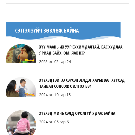
СЭТГЭЛЗҮЙЧ ЗӨВЛӨЖ БАЙНА
ХҮҮ МААНЬ ИХ УУР БУХИМДАЛТАЙ, БАС ХУДЛАА
ЯРИАД БАЙХ ЮМ. ЯАХ ВЭ?
2025 он 02 сар 24
ХҮҮХЭДТЭЙГЭЭ ХЭРХЭН ЭЕЛДЭГ ХАРЬЦВАЛ ХҮҮХЭД
ТАЙВАН СОНСОЖ ОЙЛГОХ ВЭ?
2024 он 10 сар 15
ХҮҮХЭД МИНЬ ХЭЛД ОРОЛГҮЙ УДАЖ БАЙНА
2024 он 06 сар 6