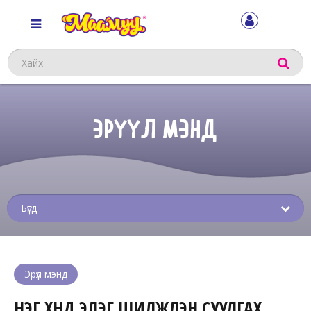
Хайх
ЭРҮҮЛ МЭНД
Sub
menu
Эрүүл мэнд
НЭГ ХҮНД ЭЛЭГ ШИЛЖҮҮЛЭН СУУЛГАХ