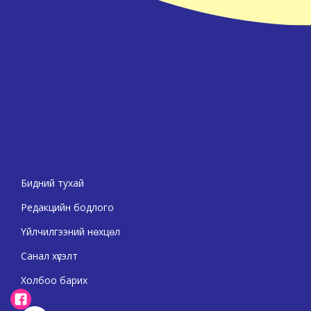
Бидний тухай
Редакцийн бодлого
Үйлчилгээний нөхцөл
Санал хүсэлт
Холбоо барих