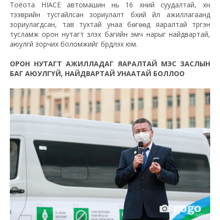
Тоёота HIACE автомашин нь 16 хүний суудалтай, хүн
тээврийн тусгайлсан зориулалт бүхий үйл ажиллагаанд
зориулагдсан, тав тухтай унаа бөгөөд яаралтай түргэн
тусламж орон нутагт үзүүлэх багийн эмч нарыг найдвартай,
аюулгүй зорчих боломжийг бүрдүүлэх юм.
ОРОН НУТАГТ АЖИЛЛАДАГ ЯАРАЛТАЙ МЭС ЗАСЛЫН
БАГ АЮУЛГҮЙ, НАЙДВАРТАЙ УНААТАЙ БОЛЛОО