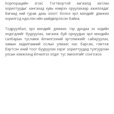
Корпорацийн зүгээс Тогтвортой хөгжилд хөтлөх
зорилтуудыг хангахад хувь нэмрээ оруулахаар ажилладаг
бөгөөд үүний гурав дахь үзүүлэлт болох эрүүл мэндийг дэмжих
зорилгод үндэслэн ийн шийдвэрлэсэн байна.
Тодруулбал, эрүүл мэндийг дэмжих тэр дундаа эх хүүхдийн
эндэгдлийг бууруулах, хөгжиж буй орнуудын эрүүл мэндийн
салбарын тусламж үйлчилгээний хүртээмжийг сайжруулах,
замын хөдөлгөөний ослын улмаас нас барсан, гэмтэж
бэртсэн хүний тоог бууруулах зэрэг зорилтуудад тулгуурлан
улсын хэмжээнд үйлчилгээ үзүүлдэг тус эмнэлгийг сонгожээ.