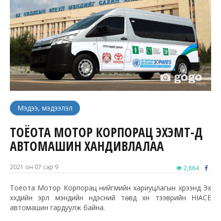
Мэдээ, мэдээлэл
ТОЁОТА МОТОР КОРПОРАЦ ЭХЭМҮТ-Д
АВТОМАШИН ХАНДИВЛАЛАА
2021 он 07 сар 9
2,864
Тоёота Мотор Корпорац нийгмийн хариуцлагын хүрээнд Эх
хүүхдийн эрүүл мэндийн үндэсний төвд хүн тээврийн HIACE
автомашин гардуулж байна.