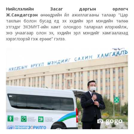
Нийслэлийн Засаг даргын орлогч
Ж.Сандагсүрэн
өнөөдрийн үйл ажиллагааны талаар “Цар
тахлын болон бусад үед эх хүүхдийн эрүүл мэндийн төлөө
зүтгэдэг ЭХЭМҮТ-ийн хамт олондоо талархал илэрхийлж,
энэ унаагаар олон эх, хүүхдийн эрүүл мэндийг хамгаалахад
хэрэглээрэй гэж ерөөе” гэлээ.