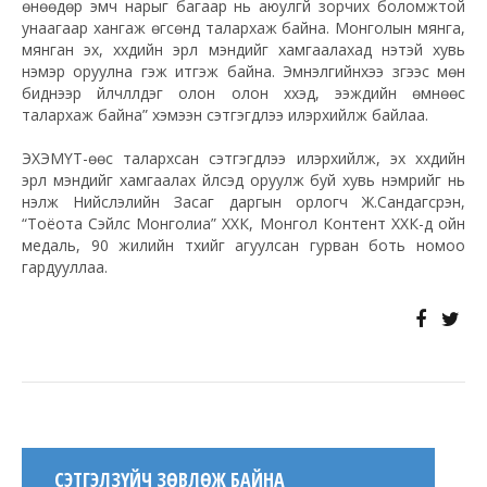
өнөөдөр эмч нарыг багаар нь аюулгүй зорчих боломжтой
унаагаар хангаж өгсөнд талархаж байна. Монголын мянга,
мянган эх, хүүхдийн эрүүл мэндийг хамгаалахад үнэтэй хувь
нэмэр оруулна гэж итгэж байна. Эмнэлгийнхээ зүгээс мөн
биднээр үйлчлүүлдэг олон олон хүүхэд, ээжүүдийн өмнөөс
талархаж байна” хэмээн сэтгэгдлээ илэрхийлж байлаа.
ЭХЭМҮТ-өөс талархсан сэтгэгдлээ илэрхийлж, эх хүүхдийн
эрүүл мэндийг хамгаалах үйлсэд оруулж буй хувь нэмрийг нь
үнэлж Нийслэлийн Засаг даргын орлогч Ж.Сандагсүрэн,
“Тоёота Сэйлс Монголиа” ХХК, Монгол Контент ХХК-д ойн
медаль, 90 жилийн түүхийг агуулсан гурван боть номоо
гардууллаа.
СЭТГЭЛЗҮЙЧ ЗӨВЛӨЖ БАЙНА