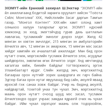
ЭХЭМҮТ-ийн Ерөнхий захирал Ш.Энхтөр
“ЭХЭМҮТ-ийн
үйл ажиллагаанд бодитой хөрөнгө оруулалт хийсэн “Тоёота
Сэйлс Монголиа” ХХК, Нийслэлийн Засаг даргын Тамгын
газар, “Монгол Контент” ХХК-ийн хамт олонд хамт
олныхоо халуун талархлыг хүргэе. ЭХЭМҮТ үндэсний
хэмжээнд эх хүүхэд, эмэгтэйчүүдэд гурав дахь шатлалын
лавлагаа, тусламжийг эмнэлэг дээрээ үзүүлдэг. Жилд 42
мянган хүн хэвтэн эмчлүүлдэг, 215 мянган хүн амбулаторийн
үйлчилгээ авч, 12 мянган эх амаржиж, 15 мянган мэс засал
хийдэг хамгийн их ачаалалтай ажилладаг. Мөн бид орон
нутагт очиж, мэргэжлийн тусламж үйлчилгээ үзүүлэх, асуудлыг
шийдвэрлэх, зөвлөгөө өгөх үйлчилгээ үзүүлдэг. Хүнд өвчтөнүүдэд
хагалгаа хийж, биеийн байдлыг тогтворжмогц эргэж
Улаанбаатарт ирдэг. Сүүлийн жилүүдэд эмч, мэргэжилтнүүд
багаараа орон нутгийг зорих шаардлага их гарч байна.
Эдгээр багаа орон нутаг явуулахад бид сайн, аюулгүй яваад
ирээсэй гэж санаа зовж байдаг. Учир нь бидэнд аюулгүй,
найдвартай, тохитой унаа тун чухал. Эмч, мэргэжилтнүүд
маань орон нутагт очоод шууд мэс засал, тусламж
үйлчилгээндээ ордог учраас замдаа ядрахгүй очих нь чухал
байдаг. Ийм чухал хэрэгцээг маань олж тодорхойлж,