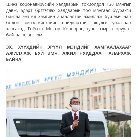
Шинэ коронавирусийн халдварын тохиолдол 130 мянгыг
давж, өдөрт бүртгэгдэх халдварын тоо мянгаас буурахгүй
байгаа энэ үед хамгийн ачаалалтай ажиллаж буй эмч нар
болон эмнэлгийнхнийг найдвартай, аюулгүй унаагаар
хангахад Тоёота Мотор Корпорац хувь нэмрээ оруулж
байгаа нь энэ юм.
ЭХ, ХҮҮХДИЙН ЭРҮҮЛ МЭНДИЙГ ХАМГААЛАХААР
АЖИЛЛАЖ БУЙ ЭМЧ, АЖИЛТНУУДДАА ТАЛАРХАЖ
БАЙНА