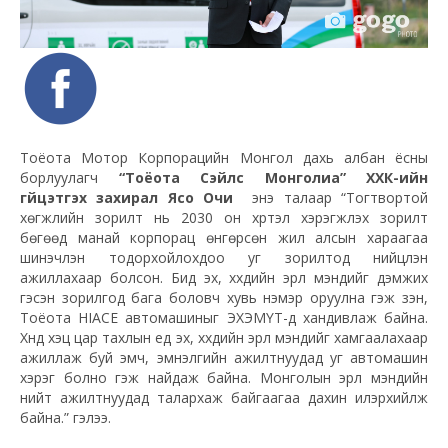
Тоёота Мотор Корпорацийн Монгол дахь албан ёсны
борлуулагч
“Тоёота Сэйлс Монголиа” ХХК-ийн
гүйцэтгэх захирал Ясүо Оүчи
энэ талаар “Тогтвортой
хөгжлийн зорилт нь 2030 он хүртэл хэрэгжүүлэх зорилт
бөгөөд манай корпорац өнгөрсөн жил алсын хараагаа
шинэчлэн тодорхойлохдоо уг зорилтод нийцүүлэн
ажиллахаар болсон. Бид эх, хүүхдийн эрүүл мэндийг дэмжих
гэсэн зорилгод бага боловч хувь нэмэр оруулна гэж үзэн,
Тоёота HIACE автомашиныг ЭХЭМҮТ-д хандивлаж байна.
Хүнд хэцүү цар тахлын үед эх, хүүхдийн эрүүл мэндийг хамгаалахаар
ажиллаж буй эмч, эмнэлгийн ажилтнуудад уг автомашин
хэрэг болно гэж найдаж байна. Монголын эрүүл мэндийн
нийт ажилтнуудад талархаж байгаагаа дахин илэрхийлж
байна.” гэлээ.