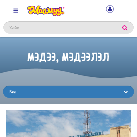
Хайх
МЭДЭЭ, МЭДЭЭЛЭЛ
Sub
menu