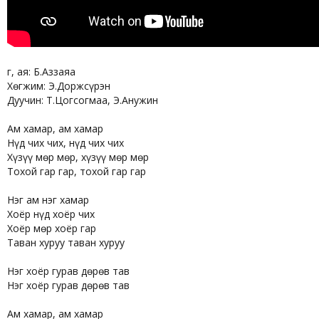
Үг, ая: Б.Аззаяа
Хөгжим: Э.Доржсүрэн
Дуучин: Т.Цогсогмаа, Э.Анужин
Ам хамар, ам хамар
Нүд чих чих, нүд чих чих
Хүзүү мөр мөр, хүзүү мөр мөр
Тохой гар гар, тохой гар гар
Нэг ам нэг хамар
Хоёр нүд хоёр чих
Хоёр мөр хоёр гар
Таван хуруу таван хуруу
Нэг хоёр гурав дөрөв тав
Нэг хоёр гурав дөрөв тав
Ам хамар, ам хамар