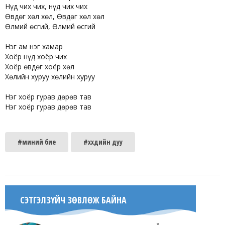
Нүд чих чих, нүд чих чих
Өвдөг хөл хөл, Өвдөг хөл хөл
Өлмий өсгий, Өлмий өсгий
Нэг ам нэг хамар
Хоёр нүд хоёр чих
Хоёр өвдөг хоёр хөл
Хөлийн хуруу хөлийн хуруу
Нэг хоёр гурав дөрөв тав
Нэг хоёр гурав дөрөв тав
#миний бие
#хүүхдийн дуу
СЭТГЭЛЗҮЙЧ ЗӨВЛӨЖ БАЙНА