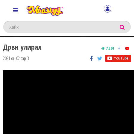
Хайх
Дөрвөн улирал
7,590
2021 он 02 сар 3