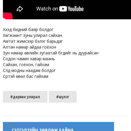
Хүүхэд бидний баяр болдог
Хөгжөөнт зуны улирал сайхан
Амтат жимсээр бэлэг барьдаг
Алтан намар айдаа гоёхон
Зун намар өвлийн зугаатай бүгдийг нь дуурайсан
Содон чамин хавар маань
Сайхан, гоёхон, гайхам
Сүлд модны наадам болдог
Сүртэй өвөл бас гайхам
#дөрвөн улирал
#шүлэг
СЭТГЭЛЗҮЙЧ ЗӨВЛӨЖ БАЙНА