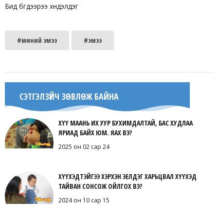
Бид бүгдээрээ хүндэлдэг
#миний эмээ
#эмээ
СЭТГЭЛЗҮЙЧ ЗӨВЛӨЖ БАЙНА
ХҮҮ МААНЬ ИХ УУР БУХИМДАЛТАЙ, БАС ХУДЛАА
ЯРИАД БАЙХ ЮМ. ЯАХ ВЭ?
2025 он 02 сар 24
ХҮҮХЭДТЭЙГЭЭ ХЭРХЭН ЭЕЛДЭГ ХАРЬЦВАЛ ХҮҮХЭД
ТАЙВАН СОНСОЖ ОЙЛГОХ ВЭ?
2024 он 10 сар 15