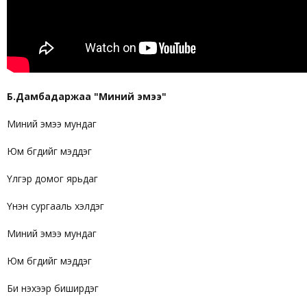
Б.Дамбадаржаа "Миний эмээ"
Миний эмээ мундаг
Юм бүгдийг мэддэг
Үлгэр домог ярьдаг
Үнэн сургааль хэлдэг
Миний эмээ мундаг
Юм бүгдийг мэддэг
Би үнэхээр биширдэг