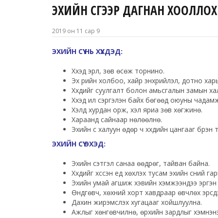
ЭХИЙН СҮҮГЭЭР ДАГНАН ХООЛЛО
2019 он 11 сар 9
ЭХИЙН СҮҮ НЬ ХҮҮХДЭД:
Хүүхэд эрүүл, зөв өсөж торнино.
Эх үрийн холбоо, хайр энхрийлэл, дотно харьц
Хүүхдийг суулгалт болон амьсгалын замын ха
Хүүхэд илүү сэргэлэн байх бөгөөд оюуны чадам
Хэлд хурдан орж, хэл яриа зөв хөгжинө.
Хараанд сайнаар нөлөөлнө.
Эхийн сүү халуун өдөр ч хүүхдийн цангааг бүрэ
ЭХИЙН СҮҮ ЭХЭД:
Эхийн сэтгэл санаа өөдрөг, тайван байна.
Хүүхдийг хүссэн үед хөхүүлэх тусам эхийн сүүний г
Эхийн умай агшиж хэвийн хэмжээндээ эргэн 
Өндгөвч, хөхний хорт хавдраар өвчлөх эрсд
Дахин жирэмслэх хугацааг хойшлуулна.
Ажлыг хөнгөвчилнө, өрхийн зардлыг хэмнэнэ