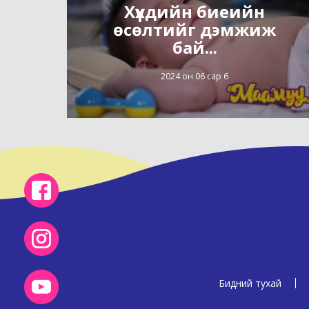
Хүүхдийн биеийн
өсөлтийг дэмжиж
бай...
2024 он 06 сар 6
Бидний тухай