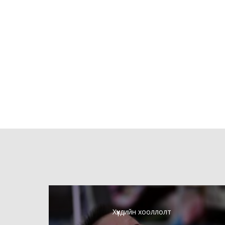
Хүүхдийн хооллолт