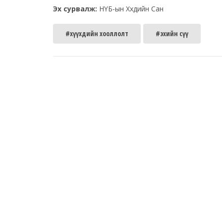
Эх сурвалж:
НҮБ-ын Хүүхдийн Сан
#хүүхдийн хооллолт
#эхийн сүү