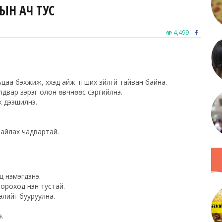
ХЫН АЧ ТУС
4,499
аа бэхжиж, хүүхэд айж түгших зүйлгүй тайван байна.
лдвар зэрэг олон өвчнөөс сэргийлнэ.
ж дээшилнэ.
н тайлах чадвартай.
арц нэмэгдэнэ.
ороход нэн тустай.
элийг бууруулна.
.