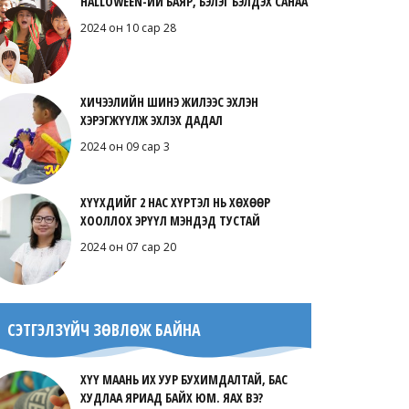
HALLOWEEN-ИЙ БАЯР, БЭЛЭГ БЭЛДЭХ САНАА
2024 он 10 сар 28
ХИЧЭЭЛИЙН ШИНЭ ЖИЛЭЭС ЭХЛЭН
ХЭРЭГЖҮҮЛЖ ЭХЛЭХ ДАДАЛ
2024 он 09 сар 3
ХҮҮХДИЙГ 2 НАС ХҮРТЭЛ НЬ ХӨХӨӨР
ХООЛЛОХ ЭРҮҮЛ МЭНДЭД ТУСТАЙ
2024 он 07 сар 20
СЭТГЭЛЗҮЙЧ ЗӨВЛӨЖ БАЙНА
ХҮҮ МААНЬ ИХ УУР БУХИМДАЛТАЙ, БАС
ХУДЛАА ЯРИАД БАЙХ ЮМ. ЯАХ ВЭ?