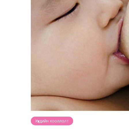
Хүүхдийн хооллолт