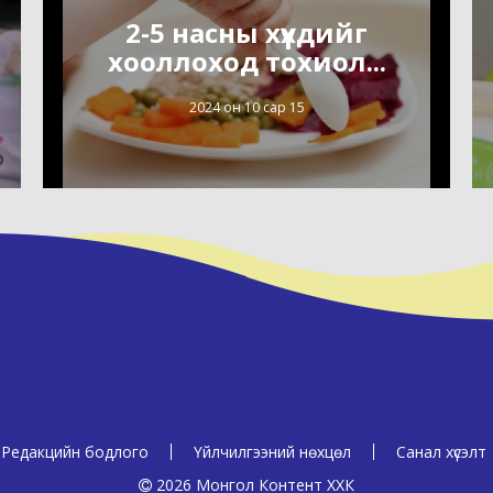
2-5 насны хүүхдийг
хооллоход тохиол...
2024 он 10 сар 15
Редакцийн бодлого
Үйлчилгээний нөхцөл
Санал хүсэлт
2026 Монгол Контент ХХК