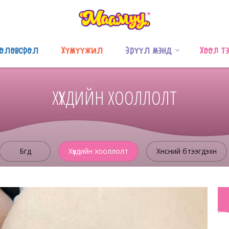
оловсрол
Хүмүүжил
Эрүүл мэнд
Хоол т
ХҮҮХДИЙН ХООЛЛОЛТ
Бүгд
Хүүхдийн хооллолт
Хүнсний бүтээгдэхүүн