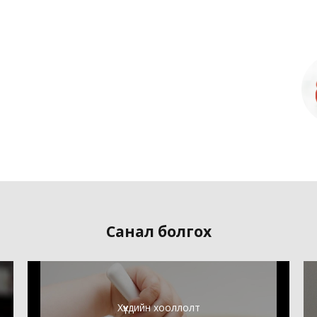
Санал болгох
Хүүхдийн хооллолт