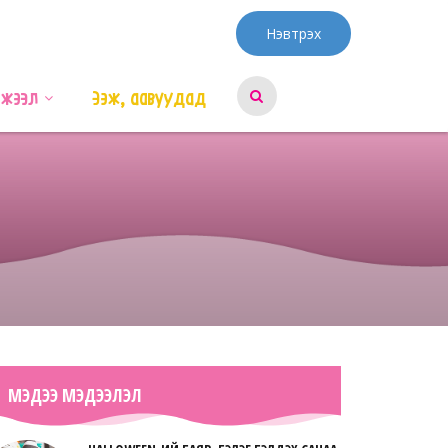
Нэвтрэх
эжээл
Ээж, аавуудад
МЭДЭЭ МЭДЭЭЛЭЛ