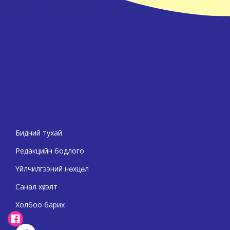
Бидний тухай
Редакцийн бодлого
Үйлчилгээний нөхцөл
Санал хүсэлт
Холбоо барих