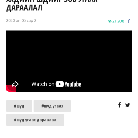
ДАРААЛАЛ
2020 он 05 сар 2
21,938
#шүд
#шүд угаах
#шүд угаах дараалал