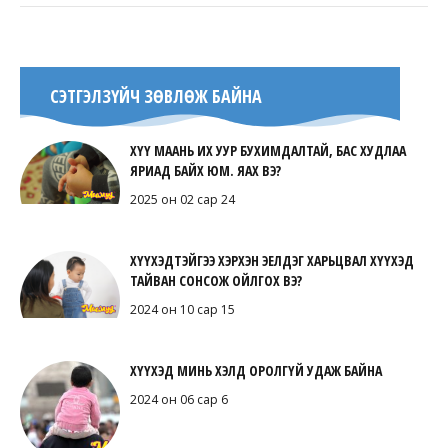
СЭТГЭЛЗҮЙЧ ЗӨВЛӨЖ БАЙНА
ХҮҮ МААНЬ ИХ УУР БУХИМДАЛТАЙ, БАС ХУДЛАА
ЯРИАД БАЙХ ЮМ. ЯАХ ВЭ?
2025 он 02 сар 24
ХҮҮХЭДТЭЙГЭЭ ХЭРХЭН ЭЕЛДЭГ ХАРЬЦВАЛ ХҮҮХЭД
ТАЙВАН СОНСОЖ ОЙЛГОХ ВЭ?
2024 он 10 сар 15
ХҮҮХЭД МИНЬ ХЭЛД ОРОЛГҮЙ УДАЖ БАЙНА
2024 он 06 сар 6