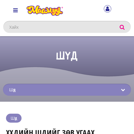
Хайх
ШҮД
Sub
menu
Шүд
ХҮҮХДИЙН ШҮДИЙГ ЗӨВ УГААХ