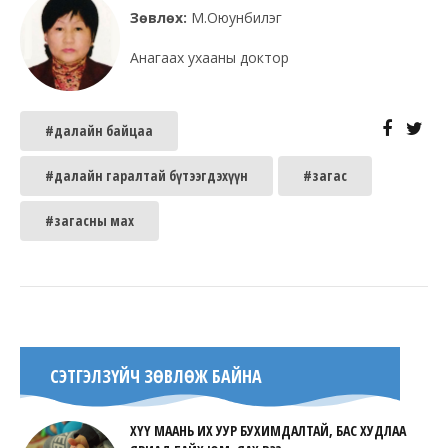
Зөвлөх:
М.Оюунбилэг
Анагаах ухааны доктор
#далайн байцаа
#далайн гаралтай бүтээгдэхүүн
#загас
#загасны мах
СЭТГЭЛЗҮЙЧ ЗӨВЛӨЖ БАЙНА
ХҮҮ МААНЬ ИХ УУР БУХИМДАЛТАЙ, БАС ХУДЛАА