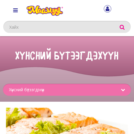
Хайх
ХҮНСНИЙ БҮТЭЭГДЭХҮҮН
Sub
menu