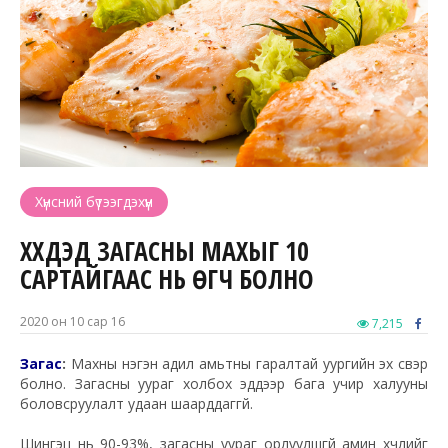
Хүнсний бүтээгдэхүүн
ХҮҮХДЭД ЗАГАСНЫ МАХЫГ 10
САРТАЙГААС НЬ ӨГЧ БОЛНО
2020 он 10 сар 16
7,215
Загас
:
Махны нэгэн адил амьтны гаралтай уургийн эх үүсвэр
болно. Загасны уураг холбох эдүүдээр бага учир халууны
боловсруулалт удаан шаарддаггүй.
Шингэц нь 90-93%, загасны уураг орлуулшгүй амин хүчлийг