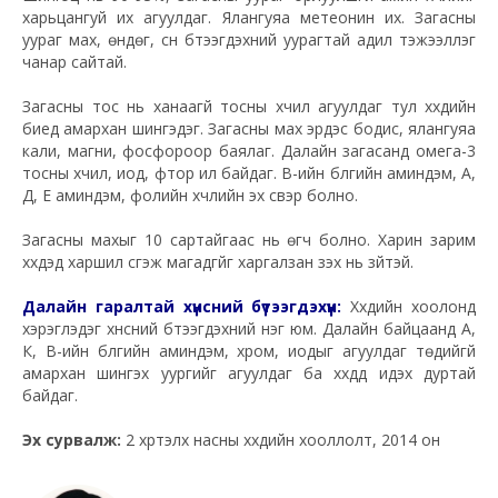
харьцангуй их агуулдаг. Ялангуяа метеонин их. Загасны
уураг мах, өндөг, сүүн бүтээгдэхүүний уурагтай адил тэжээллэг
чанар сайтай.
Загасны тос нь ханаагүй тосны хүчил агуулдаг тул хүүхдийн
биед амархан шингэдэг. Загасны мах эрдэс бодис, ялангуяа
кали, магни, фосфороор баялаг. Далайн загасанд омега-3
тосны хүчил, иод, фтор илүү байдаг. В-ийн бүлгийн аминдэм, А,
Д, Е аминдэм, фолийн хүчлийн эх үүсвэр болно.
Загасны махыг 10 сартайгаас нь өгч болно. Харин зарим
хүүхдэд харшил үүсгэж магадгүйг харгалзан үзэх нь зүйтэй.
Далайн гаралтай хүнсний бүтээгдэхүүн:
Хүүхдийн хоолонд
хэрэглэдэг хүнсний бүтээгдэхүүний нэг юм. Далайн байцаанд А,
К, В-ийн бүлгийн аминдэм, хром, иодыг агуулдаг төдийгүй
амархан шингэх уургийг агуулдаг ба хүүхдүүд идэх дуртай
байдаг.
Эх сурвалж:
2 хүртэлх насны хүүхдийн хооллолт, 2014 он