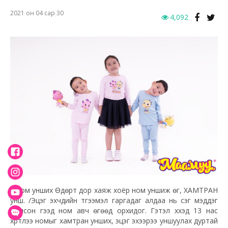
2021 он 04 сар 30
4,092
? Ном унших Өдөрт дор хаяж хоёр ном уншиж өг, ХАМТРАН
унш. /Эцэг эхчүүдийн түгээмэл гаргадаг алдаа нь үсэг мэддэг
болсон гээд ном авч өгөөд орхидог. Гэтэл хүүхэд 13 нас
хүртлээ номыг хамтран унших, эцэг эхээрээ уншуулах дуртай