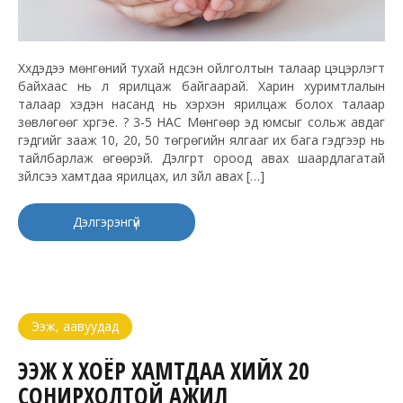
Хүүхдэдээ мөнгөний тухай үндсэн ойлголтын талаар цэцэрлэгт
байхаас нь л ярилцаж байгаарай. Харин хуримтлалын
талаар хэдэн насанд нь хэрхэн ярилцаж болох талаар
зөвлөгөөг хүргэе. ? 3-5 НАС Мөнгөөр эд юмсыг сольж авдаг
гэдгийг зааж 10, 20, 50 төгрөгийн ялгааг их бага гэдгээр нь
тайлбарлаж өгөөрэй. Дэлгүүрт ороод авах шаардлагатай
зүйлсээ хамтдаа ярилцах, илүү зүйл авах […]
Дэлгэрэнгүй
Ээж, аавуудад
ЭЭЖ ХҮҮ ХОЁР ХАМТДАА ХИЙХ 20
СОНИРХОЛТОЙ АЖИЛ