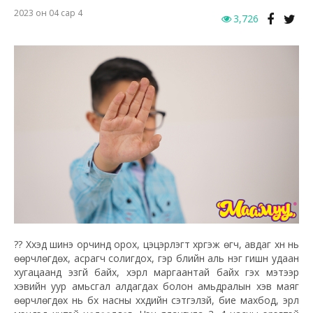
2023 он 04 сар 4
3,726
?? Хүүхэд шинэ орчинд орох, цэцэрлэгт хүргэж өгч, авдаг хүн нь
өөрчлөгдөх, асрагч солигдох, гэр бүлийн аль нэг гишүүн удаан
хугацаанд эзгүй байх, хэрүүл маргаантай байх гэх мэтээр
хэвийн уур амьсгал алдагдах болон амьдралын хэв маяг
өөрчлөгдөх нь бүх насны хүүхдийн сэтгэлзүй, бие махбод, эрүүл