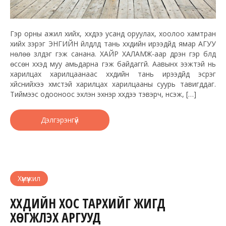
Гэр орны ажил хийх, хүүхдээ усанд оруулах, хоолоо хамтран
хийх зэрэг ЭНГИЙН үйлдлүүд тань хүүхдийн ирээдүйд ямар АГУУ
нөлөө үзүүлдэг гэж санана. ХАЙР ХАЛАМЖ-аар дүүрэн гэр бүлд
өссөн хүүхэд муу амьдарна гэж байдаггүй. Аавынх ээжтэй нь
харилцах харилцаанаас хүүхдийн тань ирээдүйд эсрэг
хүйснийхээ хүмүүстэй харилцах харилцааны суурь тавигддаг.
Тиймээс одооноос эхлэн эхнэр хүүхдээ тэвэрч, үнсэж, […]
Дэлгэрэнгүй
Хүмүүжил
ХҮҮХДИЙН ХОС ТАРХИЙГ ЖИГД
ХӨГЖҮҮЛЭХ АРГУУД