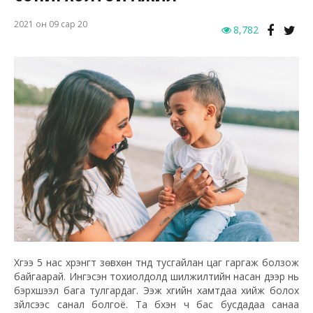
2021 он 09 сар 20
8,782
Хүүгээ 5 нас хүрэнгүүт зөвхөн түүнд тусгайлан цаг гаргаж болзож
байгаарай. Ингэсэн тохиолдолд шилжилтийн насан дээр нь
бэрхшээл бага тулгардаг. Ээж хүүгийн хамтдаа хийж болох
зүйлсээс санал болгоё. Та бүхэн ч бас бусдадаа санаа