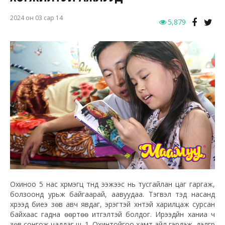
2024 он 03 сар 14
5,879
Охиноо 5 нас хүрмэгц түүнд ээжээс нь тусгайлан цаг гаргаж,
болзоонд урьж байгаарай, аавуудаа. Тэгвэл тэд насанд
хүрээд биеэ зөв авч явдаг, эрэгтэй хүнтэй харилцаж сурсан
байхаас гадна өөртөө итгэлтэй болдог. Ирээдүйн ханиа ч
зөв сонгож чаддаг шүү. 1. Охинтойгоо хамт айл гэрдэж, дэлгүүр