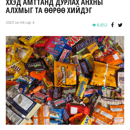
ХҮҮХЭД АМТТАНД ДУРЛАХ АНХНЫ
АЛХМЫГ ТА ӨӨРӨӨ ХИЙДЭГ
2023 он 04 сар 4
8,852