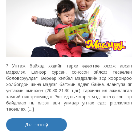
? Унтаж байхад хүүхдийн тархи өдөртөө хүлээж авсан
мэдээлэл, шинээр сурсан, сонссон зүйлсээ төсөөлөн
боловсруулдаг. Өөрөөр хэлбэл мэдрэлийн эсүүд хоорондоо
холбогдон шинэ мэдлэг батжин үлддэг байна. Ялангуяа яг
унтахын өмнөхөн (20:30-21:30 цаг) тархины үйл ажиллагаа
хамгийн их эрчимждэг. Энэ үед нь ямар ч мэдээлэл өгсөн тэр
байдлаар нь хүлээн авч улмаар унтах үедээ үргэлжлүүлэн
төсөөлөх, […]
Дэлгэрэнгүй