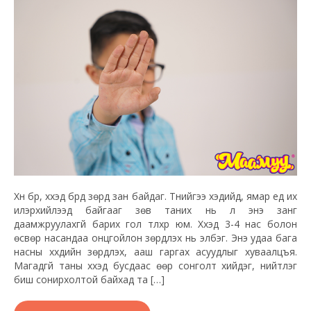
Хүн бүр, хүүхэд бүрд зөрүүд зан байдаг. Түүнийгээ хэдийд, ямар үед их
илэрхийлээд байгааг зөв таних нь л энэ занг
даамжруулахгүй барих гол түлхүүр юм. Хүүхэд 3-4 нас болон
өсвөр насандаа онцгойлон зөрүүдлэх нь элбэг. Энэ удаа бага
насны хүүхдийн зөрүүдлэх, ааш гаргах асуудлыг хуваалцъя.
Магадгүй таны хүүхэд бусдаас өөр сонголт хийдэг, нийтлэг
биш сонирхолтой байхад та […]