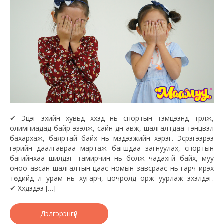
✔ Эцэг эхийн хувьд хүүхэд нь спортын тэмцээнд түрүүлж,
олимпиадад байр эзэлж, сайн дүн авж, шалгалтдаа тэнцвэл
бахархаж, баяртай байх нь мэдээжийн хэрэг. Эсрэгээрээ
гэрийн даалгавраа мартаж багшдаа загнуулах, спортын
багийнхаа шилдэг тамирчин нь болж чадахгүй байх, муу
оноо авсан шалгалтын цаас номын завсраас нь гарч ирэх
төдийд л урам нь хугарч, цочролд орж уурлаж эхэлдэг.
✔ Хүүхдэдээ […]
Дэлгэрэнгүй