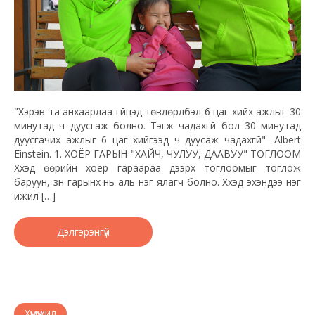
"Хэрэв та анхаарлаа гүйцэд төвлөрүүлбэл 6 цаг хийх ажлыг 30
минутад ч дуусгаж болно. Тэгж чадахгүй бол 30 минутад
дуусгачих ажлыг 6 цаг хийгээд ч дуусаж чадахгүй" -Albert
Einstein. 1. ХОЁР ГАРЫН "ХАЙЧ, ЧУЛУУ, ДААВУУ" ТОГЛООМ
Хүүхэд өөрийн хоёр гараараа дээрх тоглоомыг тоглож
баруун, зүүн гарынх нь аль нэг ялагч болно. Хүүхэд эхэндээ нэг
ижил […]
Дэлгэрэнгүй
Хүмүүжил