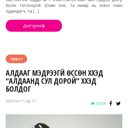
болж тоглоорой. (Охин ээж, та нөхөр нь эсвэл охин
худалдагч, та […]
Дэлгэрэнгүй
Хүмүүжил
АЛДААГ МЭДРЭЭГҮЙ ӨССӨН ХҮҮХЭД
“АЛДААНД СУЛ ДОРОЙ” ХҮҮХЭД
БОЛДОГ
2023 он 11 сар 17
3,659