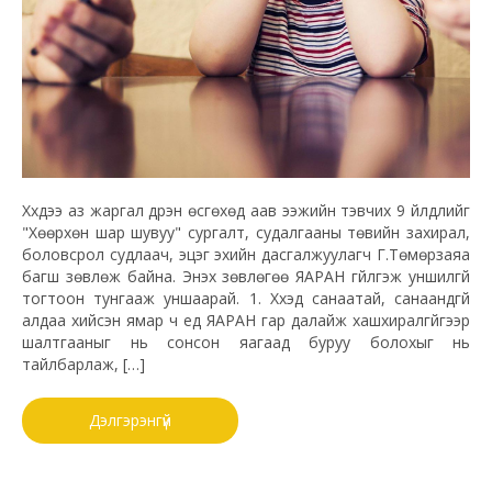
Хүүхдээ аз жаргал дүүрэн өсгөхөд аав ээжийн тэвчих 9 үйлдлийг
"Хөөрхөн шар шувуу" сургалт, судалгааны төвийн захирал,
боловсрол судлаач, эцэг эхийн дасгалжуулагч Г.Төмөрзаяа
багш зөвлөж байна. Энэхүү зөвлөгөө ЯАРАН гүйлгэж уншилгүй
тогтоон тунгааж уншаарай. 1. Хүүхэд санаатай, санаандгүй
алдаа хийсэн ямар ч үед ЯАРАН гар далайж хашхиралгүйгээр
шалтгааныг нь сонсон яагаад буруу болохыг нь
тайлбарлаж, […]
Дэлгэрэнгүй