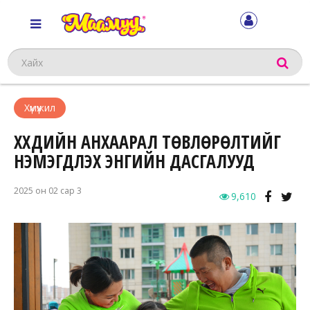
Хайх
Хүмүүжил
ХҮҮХДИЙН АНХААРАЛ ТӨВЛӨРӨЛТИЙГ
НЭМЭГДҮҮЛЭХ ЭНГИЙН ДАСГАЛУУД
2025 он 02 сар 3
9,610