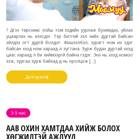
? Дүүгээ төрснөөс хойш том хүүхдийн уурлаж бухимдах, уйлах
уцаарлах нь ихэсдэг. Тэр битгий хэл хийх дуртай байсан
зүйлдээ огт дургүй болдог. Жишээлбэл, зурагт ном их үздэг
байсан хүүхэд ном хараад л зугтана. Зурж будах дуртай хүүхэд
цаас хараад л би хиймээргүй байна гэдэг. Энэ нь хүүхэд номоо
үзэж, зургаа зурж байхад дүү нь оролцож […]
Дэлгэрэнгүй
3-5 нас
ААВ ОХИН ХАМТДАА ХИЙЖ БОЛОХ
ХӨГЖИЛТЭЙ АЖЛУУД