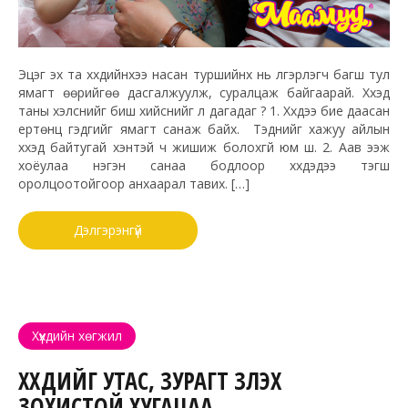
Эцэг эх та хүүхдийнхээ насан туршийнх нь үлгэрлэгч багш тул
ямагт өөрийгөө дасгалжуулж, суралцаж байгаарай. Хүүхэд
таны хэлснийг биш хийснийг л дагадаг ? 1. Хүүхдээ бие даасан
ертөнц гэдгийг ямагт санаж байх. Тэднийг хажуу айлын
хүүхэд байтугай хэнтэй ч жишиж болохгүй юм шүү. 2. Аав ээж
хоёулаа нэгэн санаа бодлоор хүүхдэдээ тэгш
оролцоотойгоор анхаарал тавих. […]
Дэлгэрэнгүй
Хүүхдийн хөгжил
ХҮҮХДИЙГ УТАС, ЗУРАГТ ҮЗҮҮЛЭХ
ЗОХИСТОЙ ХУГАЦАА