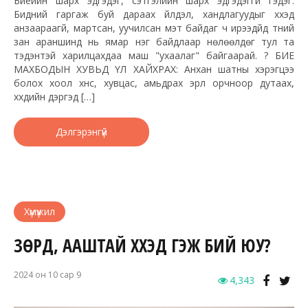
Биеийн шарх эдгэдэг, сэтгэлийн шарх эдгэдэггүй гэдэг.
Бидний гаргаж буй дараах үйлдэл, хандлагуудыг хүүхэд
анзаараагүй, мартсан, уучилсан мэт байдаг ч ирээдүйд түүний
зан араншинд нь ямар нэг байдлаар нөлөөлдөг тул та
тэдэнтэй харилцахдаа маш "ухаалаг" байгаарай. ? БИЕ
МАХБОДЫН ХУВЬД ҮЛ ХАЙХРАХ: Анхан шатны хэрэгцээ
болох хоол хүнс, хувцас, амьдрах эрүүл орчноор дутаах,
хүүхдийн дэргэд […]
Дэлгэрэнгүй
Хүмүүжил
ЗӨРҮҮД, ААШТАЙ ХҮҮХЭД ГЭЖ БИЙ ЮУ?
2024 он 10 сар 9
4,343