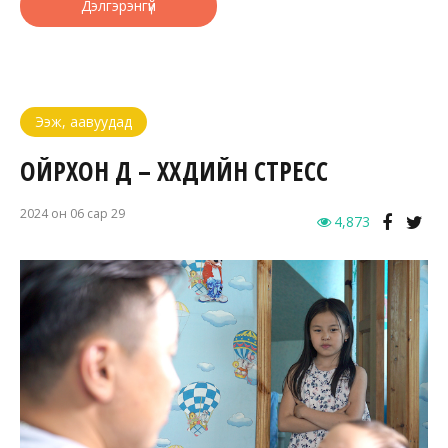
Дэлгэрэнгүй
Ээж, аавуудад
ОЙРХОН ДҮҮ – ХҮҮХДИЙН СТРЕСС
2024 он 06 сар 29
4,873