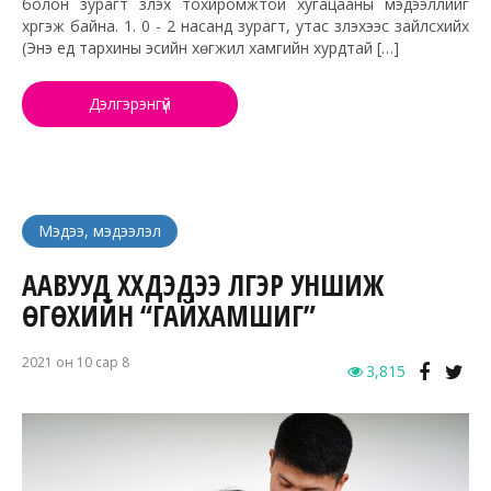
болон зурагт үзүүлэх тохиромжтой хугацааны мэдээллийг
хүргэж байна. 1. 0 - 2 насанд зурагт, утас үзүүлэхээс зайлсхийх
(Энэ үед тархины эсийн хөгжил хамгийн хурдтай […]
Дэлгэрэнгүй
Мэдээ, мэдээлэл
ААВУУД ХҮҮХДЭДЭЭ ҮЛГЭР УНШИЖ
ӨГӨХИЙН “ГАЙХАМШИГ”
2021 он 10 сар 8
3,815