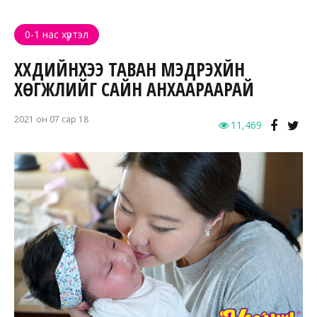
0-1 нас хүртэл
ХҮҮХДИЙНХЭЭ ТАВАН МЭДРЭХҮЙН
ХӨГЖЛИЙГ САЙН АНХААРААРАЙ
2021 он 07 сар 18
11,469