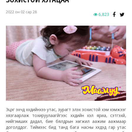
2022 он 02 сар 28
6,823
Эцэг эхчүүд хүүхдийнхээ утас, зурагт үзүүлэх зохистой хэм хэмжээг
хязгаарлаж тохируулаагүйгээс хүүхдийн хэл яриа, сэтгэхүй,
нийгэмших дадал, бие бялдрын хөгжил аажим аажмаар
доголддог. Тиймээс бид танд бага насны хүүхдэд гар утас