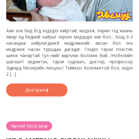
Аав ээж бид бүгд хүүхдэдээ хайртай, мэдээж. Харин тэд маань
ямар үед бидний хайрыг хэрхэн мэдэрдэг юм бол... Хүүхэд 0-3
насандаа хайрлагдаагүй мэдрэмжийг авсан бол энэ
мэдрэмж насан туршдаа дагадаг. Гэхдээ тархи пластик
шинж чанартай тул үүнийг өөрчлөх боломж бий. /Нобелийн
шагналт эрдэмтэн, тархи судлаач, доктор, профессор
Эдвард Мозерийн лекцээс/ Тиймээс боломжтой бол, хүүхдээ
2 […]
Дэлгэрэнгүй
Хүнсний бүтээгдэхүүн