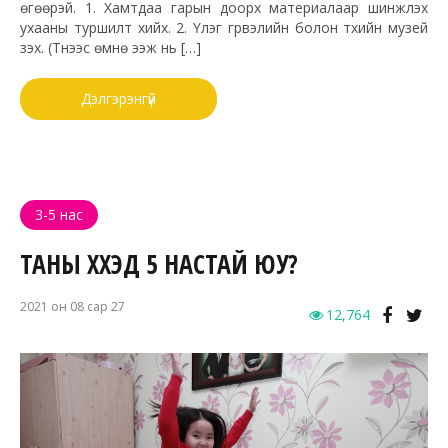
өгөөрэй. 1. Хамтдаа гарын доорх материалаар шинжлэх
ухааны туршилт хийх. 2. Үлэг гүрвэлийн болон түүхийн музей
үзэх. (Түүнээс өмнө ээж нь […]
Дэлгэрэнгүй
3-5 нас
ТАНЫ ХҮҮХЭД 5 НАСТАЙ ЮУ?
2021 он 08 сар 27
12,764