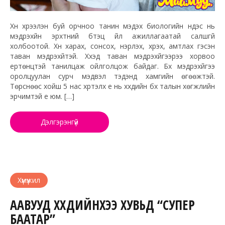
Хүн хүрээлэн буй орчноо танин мэдэх биологийн үндэс нь
мэдрэхүйн эрхтний бүтэц үйл ажиллагаатай салшгүй
холбоотой. Хүн харах, сонсох, үнэрлэх, хүрэх, амтлах гэсэн
таван мэдрэхүйтэй. Хүүхэд таван мэдрэхүйгээрээ хорвоо
ертөнцтэй танилцаж ойлголцож байдаг. Бүх мэдрэхүйгээ
оролцуулан сурч мэдвэл тэдэнд хамгийн өгөөжтэй.
Төрснөөс хойш 5 нас хүртэлх үе нь хүүхдийн бүх талын хөгжлийн
эрчимтэй үе юм. […]
Дэлгэрэнгүй
Хүмүүжил
ААВУУД ХҮҮХДИЙНХЭЭ ХУВЬД “СУПЕР
БААТАР”