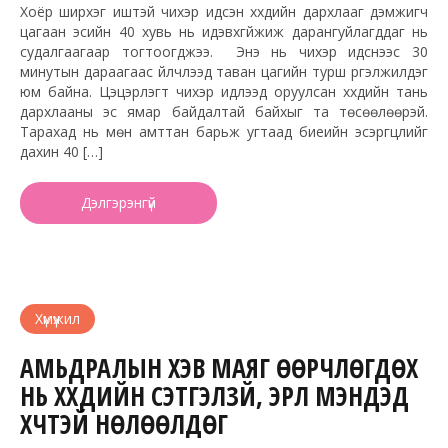
Хоёр ширхэг иштэй чихэр идсэн хүүхдийн дархлааг дэмжигч
цагаан эсийн 40 хувь нь идэвхгүйжиж дарангуйлагддаг нь
судалгаагаар тогтоогджээ. Энэ нь чихэр идснээс 30
минутын дараагаас үйлчлээд таван цагийн турш үргэлжилдэг
юм байна. Цэцэрлэгт чихэр идүүлээд оруулсан хүүхдийн тань
дархлааны эс ямар байдалтай байхыг та төсөөлөөрэй.
Тарахад нь мөн амттан барьж угтаад биеийн эсэргүүцлийг
дахин 40 […]
Дэлгэрэнгүй
Хүмүүжил
АМЬДРАЛЫН ХЭВ МАЯГ ӨӨРЧЛӨГДӨХ
НЬ ХҮҮХДИЙН СЭТГЭЛЗҮЙ, ЭРҮҮЛ МЭНДЭД
ХҮЧТЭЙ НӨЛӨӨЛДӨГ