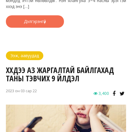
мэндэд хүчтэй нөлөөлдөг. Нэн ялангуяа 3~4 насны эрэгтэй
хүүхэд энэ […]
Дэлгэрэнгүй
Ээж, аавуудад
ХҮҮХДЭЭ АЗ ЖАРГАЛТАЙ БАЙЛГАХАД
ТАНЫ ТЭВЧИХ 9 ҮЙЛДЭЛ
2023 он 03 сар 22
3,400