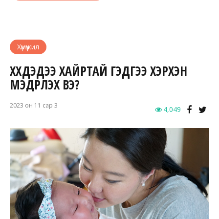
Хүмүүжил
ХҮҮХДЭДЭЭ ХАЙРТАЙ ГЭДГЭЭ ХЭРХЭН
МЭДРҮҮЛЭХ ВЭ?
2023 он 11 сар 3
4,049