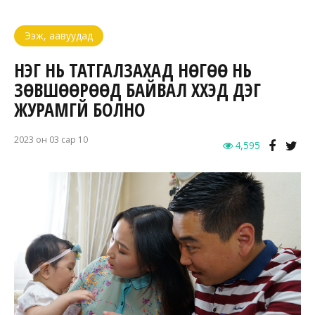
Ээж, аавуудад
НЭГ НЬ ТАТГАЛЗАХАД НӨГӨӨ НЬ
ЗӨВШӨӨРӨӨД БАЙВАЛ ХҮҮХЭД ДЭГ
ЖУРАМГҮЙ БОЛНО
2023 он 03 сар 10
4,595