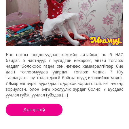
Нас насны онцлогуудаас хамгийн аятайхан нь 5 НАС
байдаг. 5 настнууд: ? Бусадтай нөхөрсөг, эвтэй тоглож
чаддаг болохоос гадна хэн нэгнээс хамааралгүйгээр бие
даан тоглоомуудаа удирдан тоглож чадна. ? Юу
таалагдаж, юу таалагдахгүй байгаа шууд илэрхийлж мэднэ.
? Ямар нэг зураг зурахдаа тодорхой зорилготой, нэг нэгэнд
зориулсан, олон өнгө хослуулж зурдаг болно. ? Бусдаас
уучлал гуйж, уучлал гуйхдаа […]
Дэлгэрэнгүй