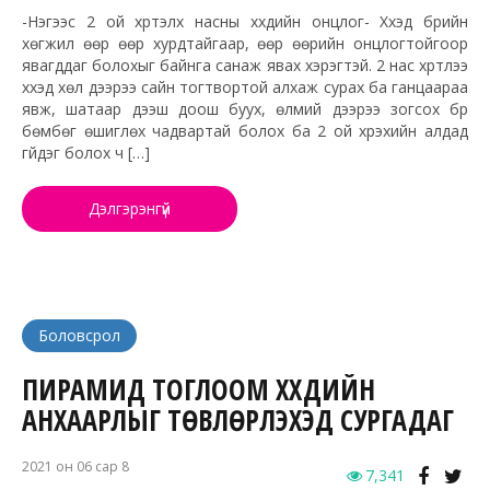
-Нэгээс 2 ой хүртэлх насны хүүхдийн онцлог- Хүүхэд бүрийн
хөгжил өөр өөр хурдтайгаар, өөр өөрийн онцлогтойгоор
явагддаг болохыг байнга санаж явах хэрэгтэй. 2 нас хүртлээ
хүүхэд хөл дээрээ сайн тогтвортой алхаж сурах ба ганцаараа
явж, шатаар дээш доош буух, өлмий дээрээ зогсох бүр
бөмбөг өшиглөх чадвартай болох ба 2 ой хүрэхийн алдад
гүйдэг болох ч […]
Дэлгэрэнгүй
Боловсрол
ПИРАМИД ТОГЛООМ ХҮҮХДИЙН
АНХААРЛЫГ ТӨВЛӨРҮҮЛЭХЭД СУРГАДАГ
2021 он 06 сар 8
7,341