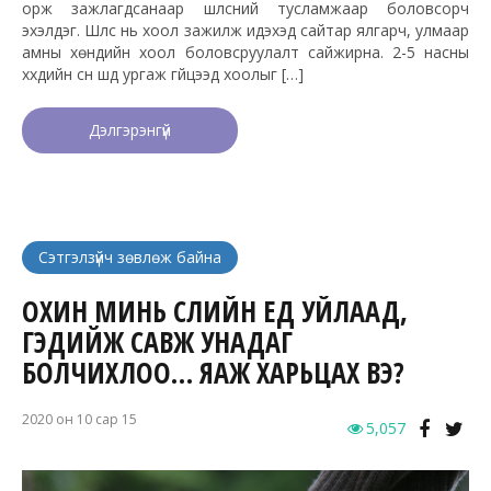
орж зажлагдсанаар шүлсний тусламжаар боловсорч
эхэлдэг. Шүлс нь хоол зажилж идэхэд сайтар ялгарч, улмаар
амны хөндийн хоол боловсруулалт сайжирна. 2-5 насны
хүүхдийн сүүн шүд ургаж гүйцээд хоолыг […]
Дэлгэрэнгүй
Сэтгэлзүйч зөвлөж байна
ОХИН МИНЬ СҮҮЛИЙН ҮЕД УЙЛААД,
ГЭДИЙЖ САВЖ УНАДАГ
БОЛЧИХЛОО… ЯАЖ ХАРЬЦАХ ВЭ?
2020 он 10 сар 15
5,057