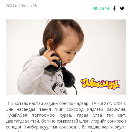
2024 он 06 сар 28
3,844
-1-3 хүртэлх настай хүүхдийн сонсох чадвар- ТАНЫ ХҮҮ, ОХИН:
Энэ насандаа танил үгийг сонсоод үйлдлээр хариулна.
Тухайлбал тоглоомоо хураа, гараа угаа гэх мэт.
Давтагдсан үгтэй, богино хэмжээтэй шүлэг, үлгэрийг сонирхон
сонсдог. Хялбар асуултыг сонсоод үг, үйл хөдлөлөөр хариулт