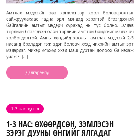
Амтлах мэдрэхүйг зөв хөгжүүлснээр хоол боловсролтыг
сайжруулахаас гадна эрүүл мэндэд хэрэгтэй бүтээгдэхүүний
байгалийн амтыг мэдэрч сурахад нь тус болно. Элдэв
төрлийн бүтээгдэхүүн олон төрлийн амттай байдгийг мэдэх ач
холбогдолтой. Амны хөндийд хоолыг амтлах мэдрэхүй 2-5
насанд бүрэлддэг гэж үздэг боловч хүүхэд чихрийн амтыг эрт
мэдэрдэг. Чихэр өгөхөд хүүхэд маш дуртай долоох ба нэхэж
уйлж ч […]
Дэлгэрэнгүй
1-3 нас хүртэл
1-3 НАС: ӨХӨӨРДСӨН, ЗЭМЛЭСЭН
ЗЭРЭГ ДУУНЫ ӨНГИЙГ ЯЛГАДАГ