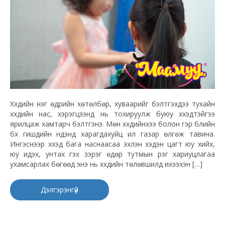
Хүүхдийн нэг өдрийн хөтөлбөр, хуваарийг бэлтгэхдээ тухайн
хүүхдийн нас, хэрэгцээнд нь тохируулж буюу хүүхэдтэйгээ
ярилцаж хамтарч бэлтгэнэ. Мөн хүүхдийнхээ болон гэр бүлийн
бүх гишүүдийн нүдэнд харагдахуйц ил газар өлгөж тавина.
Ингэснээр хүүхэд бага наснаасаа эхлэн хэдэн цагт юу хийх,
юу идэх, унтах гэх зэрэг өдөр тутмын үүрэг хариуцлагаа
ухамсарлах бөгөөд энэ нь хүүхдийн төлөвшилд ихээхэн […]
Дэлгэрэнгүй