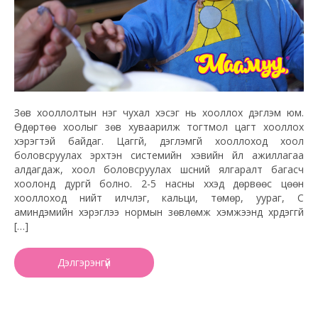
Зөв хооллолтын нэг чухал хэсэг нь хооллох дэглэм юм.
Өдөртөө хоолыг зөв хуваарилж тогтмол цагт хооллох
хэрэгтэй байдаг. Цаггүй, дэглэмгүй хооллоход хоол
боловсруулах эрхтэн системийн хэвийн үйл ажиллагаа
алдагдаж, хоол боловсруулах шүүсний ялгаралт багасч
хоолонд дургүй болно. 2-5 насны хүүхэд дөрвөөс цөөн
хооллоход нийт илчлэг, кальци, төмөр, уураг, С
аминдэмийн хэрэглээ нормын зөвлөмж хэмжээнд хүрдэггүй
[…]
Дэлгэрэнгүй