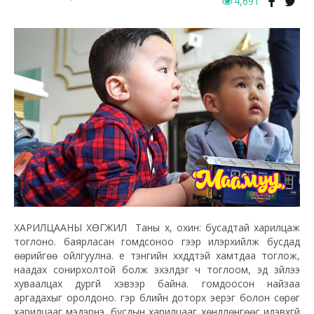
4,691
ХАРИЛЦААНЫ ХӨГЖИЛ Таны хүү, охин: бусадтай харилцаж
тоглоно. баярласан гомдсоноо үгээр илэрхийлж бусдад
өөрийгөө ойлгуулна. үе тэнгийн хүүхдүүдтэй хамтдаа тоглож,
наадах сонирхолтой болж эхэлдэг ч тоглоом, эд зүйлээ
хуваалцах дургүй хэвээр байна. гомдоосон найзаа
аргадахыг оролдоно. гэр бүлийн доторх эерэг болон сөрөг
харилцааг мэдэрнэ. бусдын харилцааг хөндлөнгөөс идэвхгүй