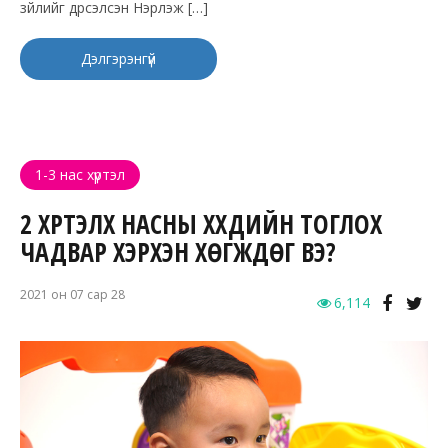
зүйлийг дүрсэлсэн Нэрлэж […]
Дэлгэрэнгүй
1-3 нас хүртэл
2 ХҮРТЭЛХ НАСНЫ ХҮҮХДИЙН ТОГЛОХ
ЧАДВАР ХЭРХЭН ХӨГЖДӨГ ВЭ?
2021 он 07 сар 28
6,114