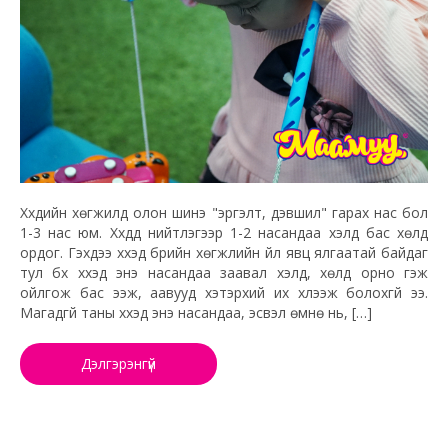
Хүүхдийн хөгжилд олон шинэ "эргэлт, дэвшил" гарах нас бол
1-3 нас юм. Хүүхдүүд нийтлэгээр 1-2 насандаа хэлд бас хөлд
ордог. Гэхдээ хүүхэд бүрийн хөгжлийн үйл явц ялгаатай байдаг
тул бүх хүүхэд энэ насандаа заавал хэлд, хөлд орно гэж
ойлгож бас ээж, аавууд хэтэрхий их хүлээж болохгүй ээ.
Магадгүй таны хүүхэд энэ насандаа, эсвэл өмнө нь, […]
Дэлгэрэнгүй