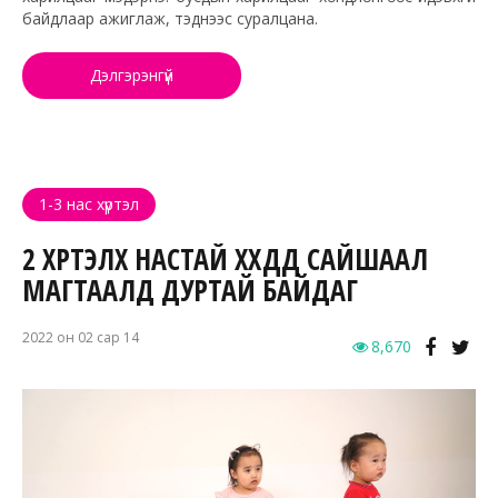
байдлаар ажиглаж, тэднээс суралцана.
Дэлгэрэнгүй
1-3 нас хүртэл
2 ХҮРТЭЛХ НАСТАЙ ХҮҮХДҮҮД САЙШААЛ
МАГТААЛД ДУРТАЙ БАЙДАГ
2022 он 02 сар 14
8,670