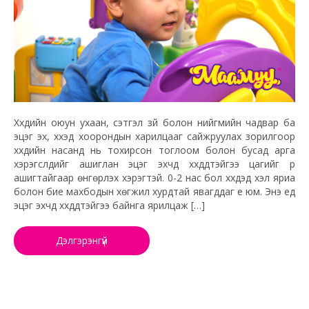
Хүүхдийн оюун ухаан, сэтгэл зүй болон нийгмийн чадвар ба
эцэг эх, хүүхэд хоорондын харилцааг сайжруулах зорилгоор
хүүхдийн насанд нь тохирсон тоглоом болон бусад арга
хэрэгслүүдийг ашиглан эцэг эхчүүд хүүхдүүдтэйгээ цагийг үр
ашигтайгаар өнгөрүүлэх хэрэгтэй. 0-2 нас бол хүүхдэд хэл яриа
болон бие махбодын хөгжил хурдтай явагддаг үе юм. Энэ үед
эцэг эхчүүд хүүхдүүдтэйгээ байнга ярилцаж […]
Дэлгэрэнгүй