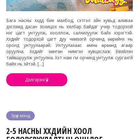
Бага насны хүүхдүүд бие махбод, сэтгэл зүйн хувьд аливаа
дэглэмд дасан зохицох нь хялбар байдаг учир тодорхой
нэг цагт унтуулж, хооллож, салхилуулж байх хэрэгтэй.
Хүүхдийг тодорхой цагт дуу чимээгүй орчинд өөрийнх нь
оронд унтуулаарай. Унтуулахаас өмнө өрөөнд агаар
оруулна. Хүүхдийг хөнгөн нимгэн хувцаслаж бүүвэйлэн
тайвшруулж унтуулна. Хэт нам гүм орчинд унтуулж сургахгүй
байх нь зүйтэй. […]
Дэлгэрэнгүй
Эрүүл мэнд
2-5 НАСНЫ ХҮҮХДИЙН ХООЛ