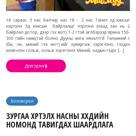
18 сараас 3 нас Балчир нас 18 – 2 нас Танил эд юмсыг
нэрлэнэ Эд юмсын байрлалыг нэрлэнэ (наад зах нь 2
байрлал дотор, дээр гэх мэт) 1-2 үгтэй өгүүлбэрээр ярина 150-
300 үгийн нөөцтэй болно Дууны өнгө хяналтгүй Төлөөний үг
(би, чи, миний гэх мэт)-ийг хувиргаж хэрэглэнэ, гэхдээ
ихэвчлэн сольж, хольж хэрэглэнэ Миний, надын гэдэг […]
Дэлгэрэнгүй
Боловсрол
ЗУРГАА ХҮРТЭЛХ НАСНЫ ХҮҮХДИЙН
НОМОНД ТАВИГДАХ ШААРДЛАГА