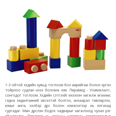
1-3 ойтой хүүхдийн хувьд тоглоом бол өөрийгөө болон эргэн
тойрноо судлан нээх боломж юм. Пирамид - Уламжлалт,
сонгодог тоглоом. Хүүхдийн сэтгэхүйг ихээхэн хөгжүүлж өгөхөөс
гадна хөдөлгөөний эвсэлтэй болгох, анхаарал төвлөрүүлэх,
юмыг өнгө, хэлбэр дүрс болон хэмжээгээр нь ялгахад
сургадаг. Мөн дүрслэн бодох чадварыг хөгжүүлэхэд чухал үүрэг
гүйцэтгэдэг. Пирамид нь хуучны цагирган тоглоомуудыг