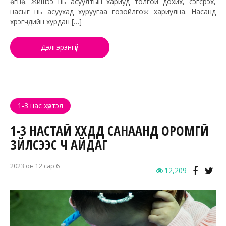
өгнө. Жишээ нь асуултын хариуд толгой дохих, сэгсрэх,
насыг нь асуухад хуруугаа гозойлгож хариулна. Насанд
хүрэгчдийн хурдан […]
Дэлгэрэнгүй
1-3 нас хүртэл
1-3 НАСТАЙ ХҮҮХДҮҮД САНААНД ОРОМГҮЙ
ЗҮЙЛСЭЭС Ч АЙДАГ
2023 он 12 сар 6
12,209