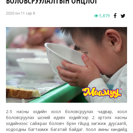
БОЛОВСРУУЛАЛТЫН ОНЦЛОГ
2020 он 11 сар 8
5,879
2-5 насны хүүхдийн хоол боловсруулах чадвар, хоол
боловсруулах шүүсний идэвх хэдийгээр 2 хүртэлх насны
хүүхдийнхээс сайжрах боловч бүрэн гүйцэд хөгжиж дуусаагүй,
ходоодны багтаамж багатай байдаг. Хоол амны хөндийд