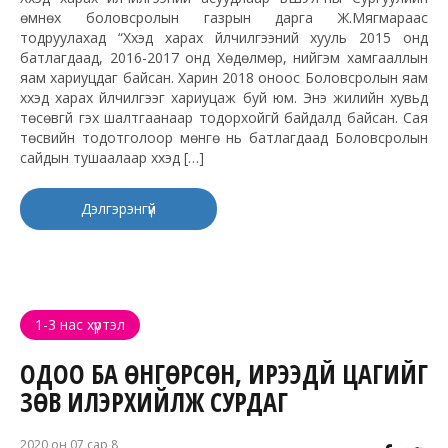
өмнөх боловсролын газрын дарга Ж.Мягмараас
тодруулахад “Хүүхэд харах үйлчилгээний хууль 2015 онд
батлагдаад, 2016-2017 онд Хөдөлмөр, нийгэм хамгааллын
яам хариуцдаг байсан. Харин 2018 оноос Боловсролын яам
хүүхэд харах үйлчилгээг хариуцаж буй юм. Энэ жилийн хувьд
төсөвгүй гэх шалтгаанаар тодорхойгүй байдалд байсан. Сая
төсвийн тодотголоор мөнгө нь батлагдаад Боловсролын
сайдын тушаалаар хүүхэд […]
Дэлгэрэнгүй
1-3 нас хүртэл
ОДОО БА ӨНГӨРСӨН, ИРЭЭДҮЙ ЦАГИЙГ
ЗӨВ ИЛЭРХИЙЛЖ СУРДАГ
2020 он 07 сар 8