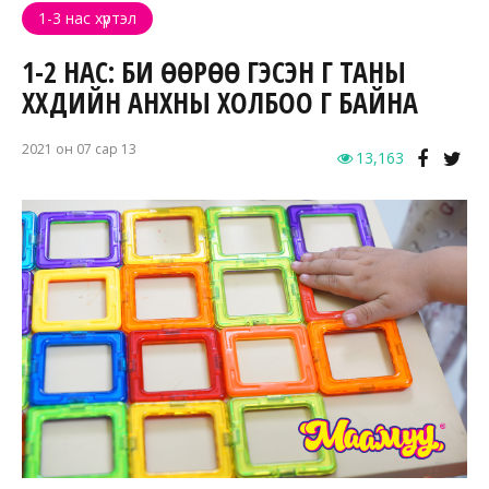
1-3 нас хүртэл
1-2 НАС: БИ ӨӨРӨӨ ГЭСЭН ҮГ ТАНЫ
ХҮҮХДИЙН АНХНЫ ХОЛБОО ҮГ БАЙНА
2021 он 07 сар 13
13,163