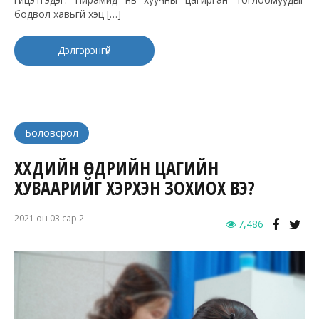
бодвол хавьгүй хэцүү […]
Дэлгэрэнгүй
Боловсрол
ХҮҮХДИЙН ӨДРИЙН ЦАГИЙН
ХУВААРИЙГ ХЭРХЭН ЗОХИОХ ВЭ?
2021 он 03 сар 2
7,486