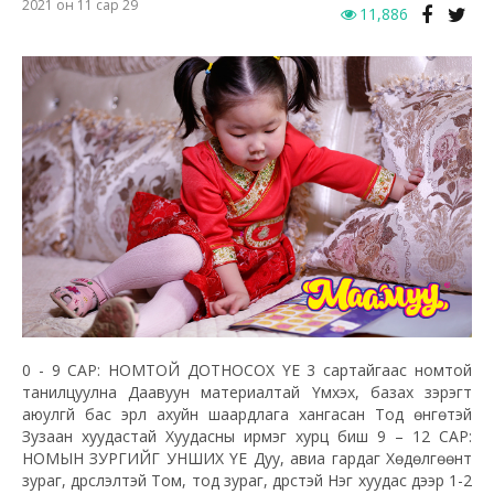
2021 он 11 сар 29
11,886
0 - 9 САР: НОМТОЙ ДОТНОСОХ ҮЕ 3 сартайгаас номтой
танилцуулна Даавуун материалтай Үмхэх, базах зэрэгт
аюулгүй бас эрүүл ахуйн шаардлага хангасан Тод өнгөтэй
Зузаан хуудастай Хуудасны ирмэг хурц биш 9 – 12 САР:
НОМЫН ЗУРГИЙГ УНШИХ ҮЕ Дуу, авиа гардаг Хөдөлгөөнт
зураг, дүрслэлтэй Том, тод зураг, дүрстэй Нэг хуудас дээр 1-2