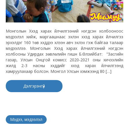
Монголын Хүүхэд харах үйлчилгээний нэгдсэн холбооноос
мэдээлэл хийж, маргаашнаас эхлэн хүүхэд харах үйлчилгээ
эрхэлдэг 160 төв хүүхдүүдээ хүлээн авч эхлэх гэж байгаа талаар
мэдээллээ. Монголын Хүүхэд харах үйлчилгээний нэгдсэн
холбооны Удирдах зөвлөлийн гишүүн Б.Өлзийбат: "Засгийн
газар, Улсын Онцгой комисс 2020-2021 оны хичээлийн
жилд 2-3 насны хүүхдүүдийг хүүхэд харах үйлчилгээнд
хамруулахаар болсон. Монгол Улсын хэмжээнд 80 […]
Дэлгэрэнгүй
Мэдээ, мэдээлэл