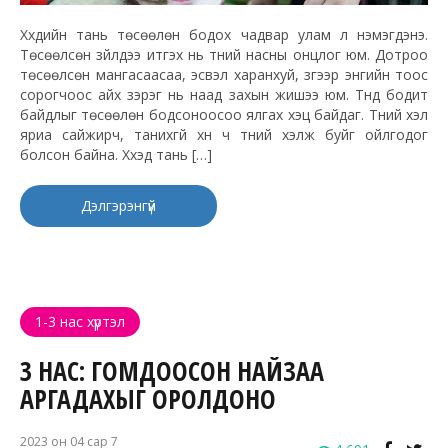
Хүүхдийн тань төсөөлөн бодох чадвар улам л нэмэгдэнэ.
Төсөөлсөн зүйлдээ итгэх нь түүний насны онцлог юм. Дотроо
төсөөлсөн мангасаасаа, эсвэл харанхуй, зүгээр энгийн тоос
сорогчоос айх зэрэг нь наад захын жишээ юм. Түүнд бодит
байдлыг төсөөлөн бодсоноосоо ялгах хэцүү байдаг. Түүний хэл
яриа сайжирч, танихгүй хүн ч түүний хэлж буйг ойлгодог
болсон байна. Хүүхэд тань […]
Дэлгэрэнгүй
1-3 нас хүртэл
3 НАС: ГОМДООСОН НАЙЗАА
АРГАДАХЫГ ОРОЛДОНО
2023 он 04 сар 7