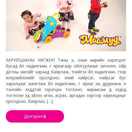
ХАРИЛЦААНЫ ХӨГЖИЛ Таны хүү, охин өөрийн хэрэгцээг
бусад үйл хөдөлгөөн, үг яриагаар ойлгуулахыг хичээнэ. ойр
дотны хүмүүсийг хараад баярлаж, түүнийгээ үйл хөдөлгөөн, үгээр
илэрхийлэхийг оролдоно. хүний найрсаг, найрсаг бус
харилцааг ажиглаж үйл хөдөлгөөн, үг яриаг нь дууриана. үе
тэнгийн хүүхдүүдтэй зэрэгцэн тоглоно. өөрөөсөө дүү хүүхдэд
тоглоом эд зүйлээ өгөх, асрах, аргадах зэргээр харилцахыг
оролдоно. баярлах, […]
Дэлгэрэнгүй