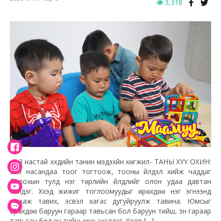
3,318
-1-3 настай хүүхдийн танин мэдэхүйн хөгжил- ТАНЫ ХҮҮ ОХИН:
Энэ насандаа тоог тогтоож, тооны үйлдэл хийж чаддаг
болохын тулд нэг төрлийн үйлдлийг олон удаа давтан
хийдэг. Хүүхэд жижиг тоглоомуудыг өрөхдөө нэг эгнээнд
шахаж тавих, эсвэл хагас дугуйруулж тавина. Юмсыг
өрөхдөө баруун гараар тавьсан бол баруун тийш, зүүн гараар
тавьсан бол зүүн тийш өрж эхэлдэг. Хоёр […]