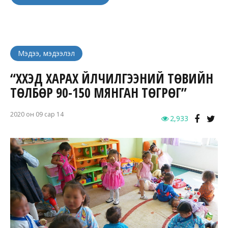
Мэдээ, мэдээлэл
“ХҮҮХЭД ХАРАХ ҮЙЛЧИЛГЭЭНИЙ ТӨВИЙН
ТӨЛБӨР 90-150 МЯНГАН ТӨГРӨГ”
2020 он 09 сар 14
2,933