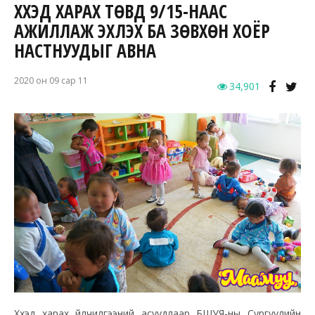
ХҮҮХЭД ХАРАХ ТӨВҮҮД 9/15-НААС
АЖИЛЛАЖ ЭХЛЭХ БА ЗӨВХӨН ХОЁР
НАСТНУУДЫГ АВНА
2020 он 09 сар 11
34,901
Хүүхэд харах үйлчилгээний асуудлаар БШУЯ-ны Сургуулийн