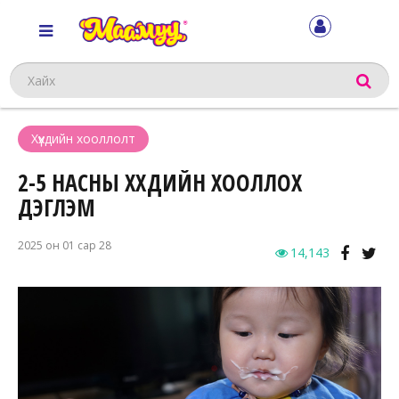
Хайх
Хүүхдийн хооллолт
2-5 НАСНЫ ХҮҮХДИЙН ХООЛЛОХ
ДЭГЛЭМ
2025 он 01 сар 28
14,143