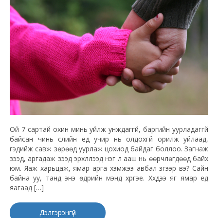
Ой 7 сартай охин минь уйлж унждаггүй, баргийн уурладаггүй
байсан чинь сүүлийн үед учир нь олдохгүй орилж уйлаад,
гэдийж савж зөрөөд уурлаж цохиод байдаг боллоо. Загнаж
үзээд, аргадаж үзээд эрхлүүлээд нэг л ааш нь өөрчлөгдөөд байх
юм. Яаж харьцаж, ямар арга хэмжээ авбал зүгээр вэ? Сайн
байна уу, танд энэ өдрийн мэнд хүргэе. Хүүхдээ яг ямар үед
яагаад […]
Дэлгэрэнгүй