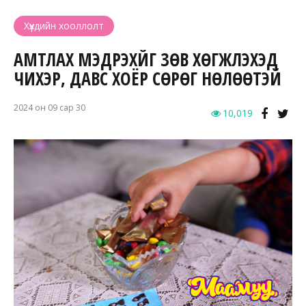
Хүүхдийн хооллолт
АМТЛАХ МЭДРЭХҮЙГ ЗӨВ ХӨГЖҮҮЛЭХЭД
ЧИХЭР, ДАВС ХОЁР СӨРӨГ НӨЛӨӨТЭЙ
2024 он 09 сар 30
10,019